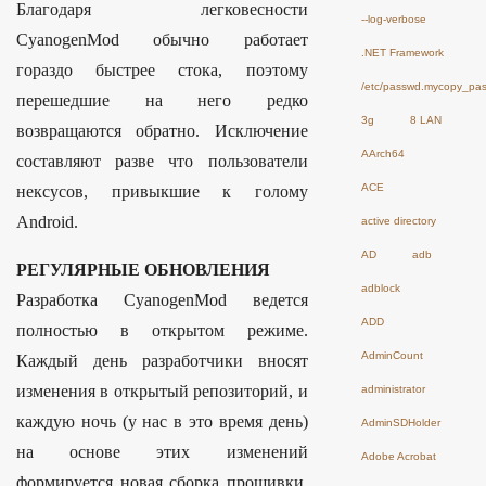
Благодаря легковесности
--log-verbose
CyanogenMod обычно работает
.NET Framework
гораздо быстрее стока, поэтому
/etc/passwd.mycopy_pa
перешедшие на него редко
3g
8 LAN
возвращаются обратно. Исключение
AArch64
составляют разве что пользователи
ACE
нексусов, привыкшие к голому
Android.
active directory
AD
adb
РЕГУЛЯРНЫЕ ОБНОВЛЕНИЯ
adblock
Разработка CyanogenMod ведется
ADD
полностью в открытом режиме.
AdminCount
Каждый день разработчики вносят
изменения в открытый репозиторий, и
administrator
каждую ночь (у нас в это время день)
AdminSDHolder
на основе этих изменений
Adobe Acrobat
формируется новая сборка прошивки,