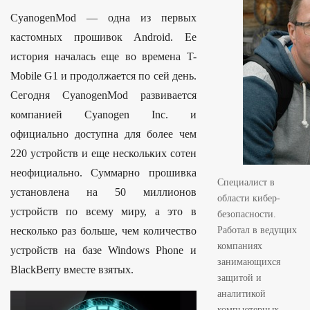
S
CyanogenMod — одна из первых
i
кастомных прошивок Android. Ее
d
история началась еще во времена T-
e
Mobile G1 и продолжается по сей день.
b
Сегодня CyanogenMod развивается
a
компанией Cyanogen Inc. и
r
официально доступна для более чем
220 устройств и еще нескольких сотен
неофициально. Суммарно прошивка
Специалист в
установлена на 50 миллионов
области кибер-
устройств по всему миру, а это в
безопасности.
несколько раз больше, чем количество
Работал в ведущих
компаниях
устройств на базе Windows Phone и
занимающихся
BlackBerry вместе взятых.
защитой и
аналитикой
компьютерных