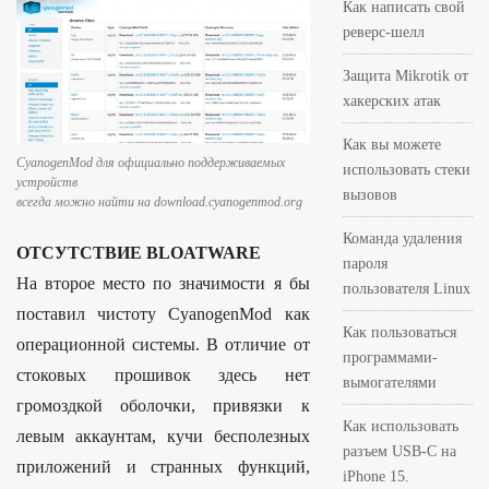
Как написать свой
реверс-шелл
Защита Mikrotik от
хакерских атак
Как вы можете
CyanogenMod для официально поддерживаемых
использовать стеки
устройств
вызовов
всегда можно найти на download.cyanogenmod.org
Команда удаления
ОТСУТСТВИЕ BLOATWARE
пароля
На второе место по значимости я бы
пользователя Linux
поставил чистоту CyanogenMod как
Как пользоваться
операционной системы. В отличие от
программами-
стоковых прошивок здесь нет
вымогателями
громоздкой оболочки, привязки к
Как использовать
левым аккаунтам, кучи бесполезных
разъем USB-C на
приложений и странных функций,
iPhone 15.