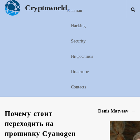
.
Cryptoworld
Главная
Hacking
Security
Инфосливы
Полезное
Contacts
Denis Matveev
S
Почему стоит
i
переходить на
t
прошивку Cyanogen
e