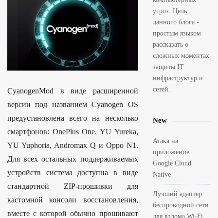
угроз. Цель
данного блога -
простым языком
рассказать о
сложных моментах
защиты IT
инфраструктур и
сетей.
CyanogenMod в виде расширенной
версии под названием Cyanogen OS
предустановлена всего на несколько
New
смартфонов: OnePlus One, YU Yureka,
Атака на
YU Yuphoria, Andromax Q и Oppo N1.
приложение
Для всех остальных поддерживаемых
Google Cloud
устройств система доступна в виде
Native
стандартной ZIP-прошивки для
Лучший адаптер
кастомной консоли восстановления,
беспроводной сети
вместе с которой обычно прошивают
для взлома Wi-Fi