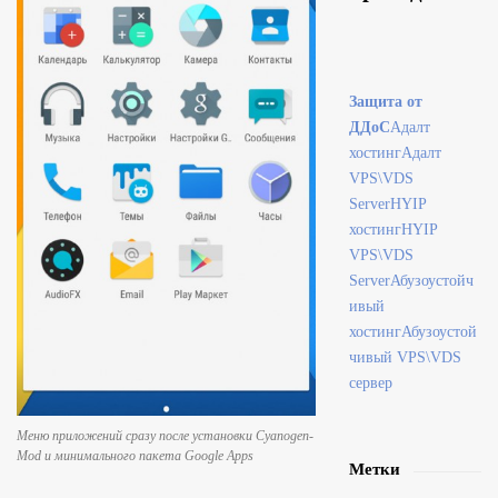
Защита от
ДДоС
Адалт
хостинг
Адалт
VPS\VDS
Server
HYIP
хостинг
HYIP
VPS\VDS
Server
Абузоустойч
ивый
хостинг
Абузоустой
чивый VPS\VDS
сервер
Меню приложений сразу после установки Cyanogen-
Mod и минимального пакета Google Apps
Метки