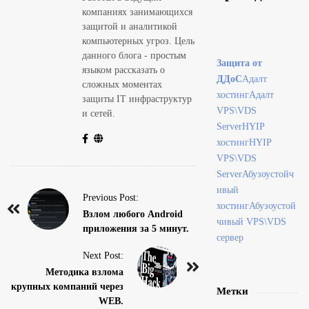
компаниях занимающихся
защитой и аналитикой
компьютерных угроз. Цель
данного блога - простым
Защита от
языком рассказать о
ДДоС
Адалт
сложных моментах
хостинг
Адалт
защиты IT инфраструктур
VPS\VDS
и сетей.
Server
HYIP
хостинг
HYIP
VPS\VDS
Server
Абузоустойч
ивый
P
Previous Post:
хостинг
Абузоустой
o
Взлом любого Android
чивый VPS\VDS
приложения за 5 минут.
s
сервер
t
Next Post:
N
Методика взлома
крупных компаний через
a
Метки
WEB.
v