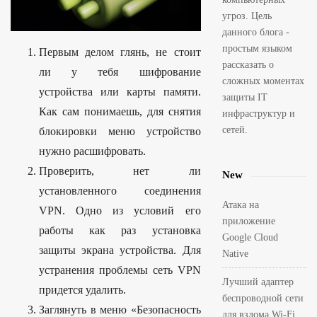
угроз. Цель
данного блога -
простым языком
Первым делом глянь, не стоит
рассказать о
ли у тебя шифрование
сложных моментах
устройства или карты памяти.
защиты IT
Как сам понимаешь, для снятия
инфраструктур и
сетей.
блокировки меню устройство
нужно расшифровать.
Проверить, нет ли
New
установленного соединения
Атака на
VPN. Одно из условий его
приложение
работы как раз установка
Google Cloud
защиты экрана устройства. Для
Native
устранения проблемы сеть VPN
Лучший адаптер
придется удалить.
беспроводной сети
Заглянуть в меню «Безопасность
для взлома Wi-Fi