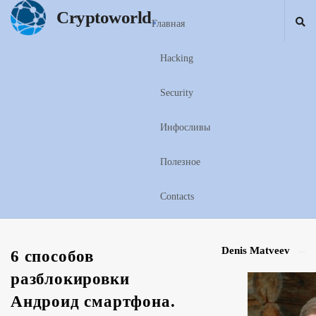
.
Cryptoworld
Главная
Hacking
Security
Инфосливы
Полезное
Contacts
Denis Matveev
S
6 способов
i
разблокировки
t
Андроид смартфона.
e