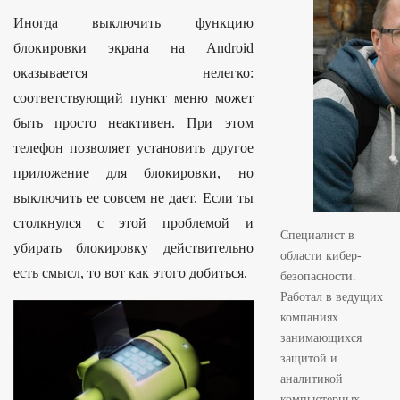
S
Иногда выключить функцию
i
блокировки экрана на Android
d
оказывается нелегко:
e
соответствующий пункт меню может
b
быть просто неактивен. При этом
a
телефон позволяет установить другое
r
приложение для блокировки, но
выключить ее совсем не дает. Если ты
столкнулся с этой проблемой и
Специалист в
убирать блокировку действительно
области кибер-
есть смысл, то вот как этого добиться.
безопасности.
Работал в ведущих
компаниях
занимающихся
защитой и
аналитикой
компьютерных