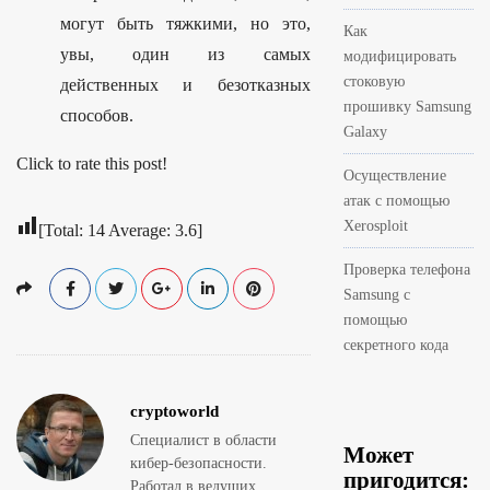
могут быть тяжкими, но это,
Как
увы, один из самых
модифицировать
стоковую
действенных и безотказных
прошивку Samsung
способов.
Galaxy
Click to rate this post!
Осуществление
атак с помощью
Xerosploit
[Total:
14
Average:
3.6
]
Проверка телефона
Samsung с
помощью
секретного кода
cryptoworld
Специалист в области
Может
кибер-безопасности.
пригодится:
Работал в ведущих