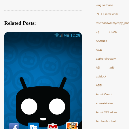
--log-verbose
i
.NET Framework
g
a
Related Posts:
/etc/passwd.mycopy_pa
t
3g
8 LAN
i
AArch64
o
ACE
n
active directory
AD
adb
adblock
ADD
AdminCount
administrator
AdminSDHolder
Adobe Acrobat