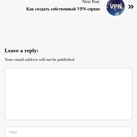
Next Post:
N
Как создать собственный VPN-сервис
a
v
i
g
a
Leave a reply:
t
Your email address will not be published.
i
o
n