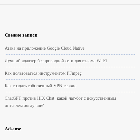
S
i
t
e
Свежие записи
F
Атака на приложение Google Cloud Native
o
o
Лучший адаптер беспроводной сети для взлома Wi-Fi
t
Как пользоваться инструментом FFmpeg
e
r
Как создать собственный VPN-сервис
ChatGPT против HIX Chat: какой чат-бот с искусственным
интеллектом лучше?
Adsense