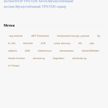
хостинг
HYIP VPS\VDS Server
Абузоустойчивый
хостинг
Абузоустойчивый VPS\VDS сервер
Метки
--log-verbose
.NET Framework
/etc/passwd.mycopy_passwd
3g
8 LAN
AArch64
ACE
active directory
AD
adb
adblock
ADD
AdminCount
administrator
AdminSDHolder
Adobe Acrobat
aircrack-ng
Airgeddon
airodump-ng
AI Thinker