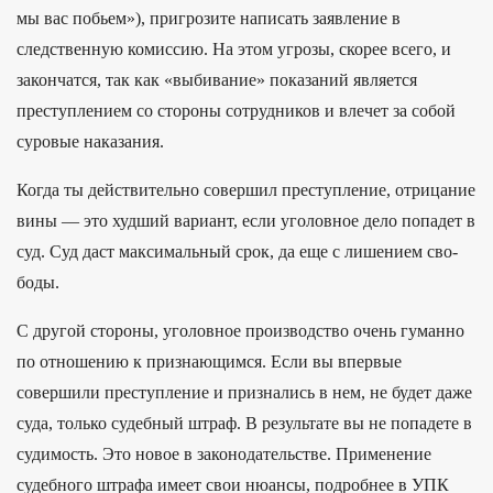
мы вас побьем»), пригрозите написать заявление в
следственную комиссию. На этом угрозы, скорее всего, и
закончатся, так как «выбивание» показаний является
преступлением со стороны сотрудников и влечет за собой
суровые наказания.
Ког­да ты дей­стви­тель­но совер­шил прес­тупле­ние, отри­цание
вины — это худ­ший вари­ант, если уго­лов­ное дело попадет в
суд. Суд даст мак­сималь­ный срок, да еще с лишени­ем сво­
боды.
С другой стороны, уголовное производство очень гуманно
по отношению к признающимся. Если вы впервые
совершили преступление и признались в нем, не будет даже
суда, только судебный штраф. В результате вы не попадете в
судимость. Это новое в законодательстве. Применение
судебного штрафа имеет свои нюансы, подробнее в УПК