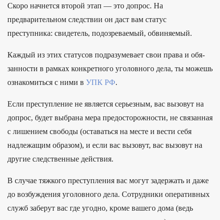
Скоро начнется второй этап — это допрос. На
предварительном следствии он даст вам статус
преступника: свидетель, подозреваемый, обвиняемый.
Каж­дый из этих ста­тусов под­разуме­вает свои пра­ва и обя­
зан­ности в рам­ках кон­крет­ного уго­лов­ного дела, ты можешь
озна­комить­ся с ними в
УПК РФ
.
Если преступление не является серьезным, вас вызовут на
допрос, будет выбрана мера предосторожности, не связанная
с лишением свободы (оставаться на месте и вести себя
надлежащим образом), и если вас вызовут, вас вызовут на
другие следственные действия.
В случае тяжкого преступления вас могут задержать и даже
до возбуждения уголовного дела. Сотрудники оперативных
служб заберут вас где угодно, кроме вашего дома (ведь