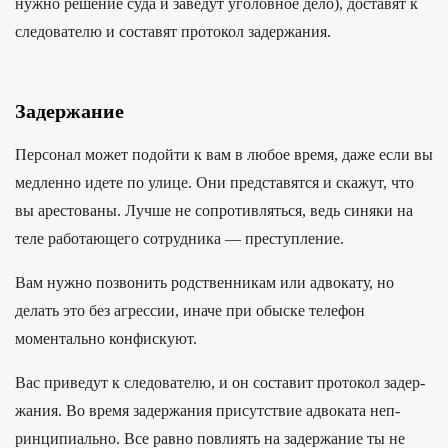
нужно решение суда и заведут уголовное дело), ​​доставят к
следователю и составят протокол задержания.
Задержание
Персонал может подойти к вам в любое время, даже если вы
медленно идете по улице. Они представятся и скажут, что
вы арестованы. Лучше не сопротивляться, ведь синяки на
теле работающего сотрудника — преступление.
Вам нужно позвонить родственникам или адвокату, но
делать это без агрессии, иначе при обыске телефон
моментально конфискуют.
Вас при­ведут к сле­дова­телю, и он сос­тавит про­токол задер­
жания. Во вре­мя задер­жания при­сутс­твие адво­ката неп­
ринци­пиаль­но. Все рав­но пов­лиять на задер­жание ты не