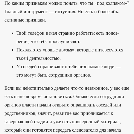
По каким приз­накам мож­но понять, что ты «под кол­паком»?
Глав­ный инс­тру­мент — инту­иция. Но есть и более объ­
ективные приз­наки.
Твой телефон начал стран­но работать; есть подоз­
рения, что тебя прос­лушива­ют.
По­явля­ются «новые друзья», которые инте­ресу­ются
тво­ей деятель­ностью.
У соседей спра­шива­ют о тебе нез­накомые люди —
это могут быть сот­рудни­ки орга­нов.
Если вы действительно делаете что-то незаконное, у вас еще
есть шанс вовремя остановиться. Однако если сотрудники
органов власти начали открыто опрашивать соседей или
родственников, значит, развитие вас приближается к
завершающей стадии и уже есть проверочный материал,
который они готовятся передать следователю для начала