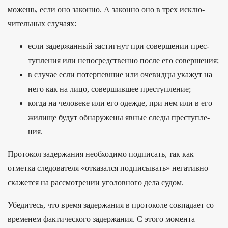
можешь, если оно закон­но. А закон­но оно в трех исклю­
читель­ных слу­чаях:
если задер­жанный зас­тигнут при совер­шении прес­
тупле­ния или непос­редс­твен­но пос­ле его совер­шения;
в случае если потер­певшие или оче­вид­цы ука­жут на
него как на лицо, совер­шившее прес­тупле­ние;
ког­да на челове­ке или его одеж­де, при нем или в его
жилище будут обна­руже­ны явные сле­ды прес­тупле­
ния.
Протокол задержания необходимо подписать, так как
отметка следователя «отказался подписывать» негативно
скажется на рассмотрении уголовного дела судом.
Убедитесь, что время задержания в протоколе совпадает со
временем фактического задержания. С этого момента