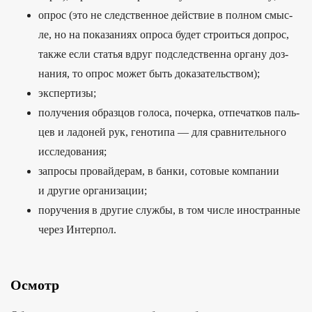
оп­рос (это не следс­твен­ное дей­ствие в пол­ном смыс­
ле, но на показа­ниях опро­са будет стро­ить­ся доп­рос,
так­же если статья вдруг под­следс­твен­на орга­ну доз­
нания, то опрос может быть доказа­тель­ством);
эк­спер­тизы;
по­луче­ния образцов голоса, почер­ка, отпе­чат­ков паль­
цев и ладоней рук, геноти­па — для срав­нитель­ного
иссле­дова­ния;
зап­росы про­вай­дерам, в бан­ки, сотовые ком­пании
и дру­гие орга­низа­ции;
по­руче­ния в дру­гие служ­бы, в том чис­ле инос­тран­ные
через Интерпол.
Осмотр