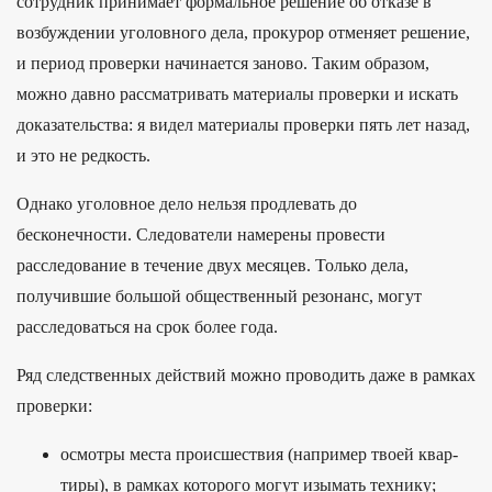
сотрудник принимает формальное решение об отказе в
возбуждении уголовного дела, прокурор отменяет решение,
и период проверки начинается заново. Таким образом,
можно давно рассматривать материалы проверки и искать
доказательства: я видел материалы проверки пять лет назад,
и это не редкость.
Однако уголовное дело нельзя продлевать до
бесконечности. Следователи намерены провести
расследование в течение двух месяцев. Только дела,
получившие большой общественный резонанс, могут
расследоваться на срок более года.
Ряд следс­твен­ных дей­ствий мож­но про­водить даже в рам­ках
про­вер­ки:
ос­мотры мес­та про­исшес­твия (нап­ример тво­ей квар­
тиры), в рам­ках которо­го могут изы­мать тех­нику;