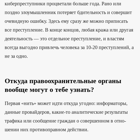
киберпреступники процветали больше года. Рано или
поздно злоумышленник потеряет бдительность и совершит
очевидную ошибку. Здесь ему сразу же можно приписать
все преступление. В конце концов, любая кража или другая
деятельность — это отдельное преступление, и властям
всегда выгодно привлечь человека за 10-20 преступлений, а
не за одно.
Откуда правоохранительные органы
вообще могут о тебе узнать?
Пер­вая «нить» может идти отку­да угод­но: информа­торы,
дан­ные про­вай­деров, какие‑то ана­лити­чес­кие резуль­таты
тра­фика или сооб­щение граж­дан о совер­шенном в отно­
шении них про­тивоп­равном дей­ствии.