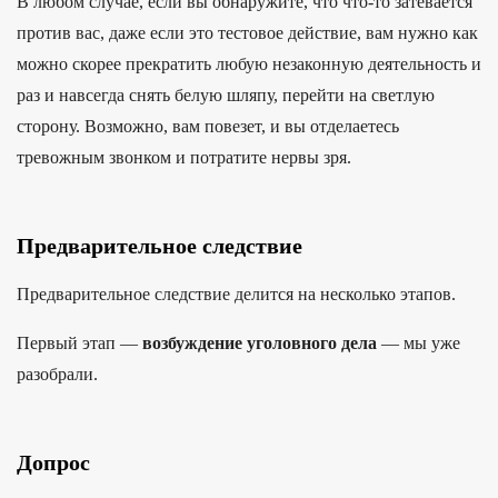
В любом случае, если вы обнаружите, что что-то затевается
против вас, даже если это тестовое действие, вам нужно как
можно скорее прекратить любую незаконную деятельность и
раз и навсегда снять белую шляпу, перейти на светлую
сторону. Возможно, вам повезет, и вы отделаетесь
тревожным звонком и потратите нервы зря.
Предварительное следствие
Пред­варитель­ное следс­твие делит­ся на нес­коль­ко эта­пов.
Пер­вый этап —
воз­бужде­ние уго­лов­ного дела
— мы уже
разоб­рали.
Допрос