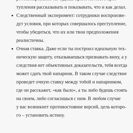
тупле­ния рас­ска­зывать и показы­вать, что и как делал.
Следс­твен­ный экспе­римент: сот­рудни­ки вос­про­изве­
дут усло­вия, при которых совер­шалось прес­тупле­ние,
что­бы убе­дить­ся, что их или твои пред­положе­ния
реалис­тичны.
Оч­ная став­ка. Даже если ты пос­тро­ил иде­аль­ную тех­
ничес­кую защиту, отка­зыва­ешь­ся приз­навать вину, а у
следс­твия нет объ­ективных доказа­тель­ств, тебя всег­да
может сдать твой напар­ник. В таком слу­чае следс­твие
про­ведет очную став­ку меж­ду тобой и напар­ником,
где он рас­ска­жет, «как было», а ты либо будешь сто­ять
на сво­ем, либо сог­ласишь­ся с ним. В любом слу­чае
у вас воз­никнет про­тивос­тояние вер­сий, цель которо­
го – уста­новить исти­ну.