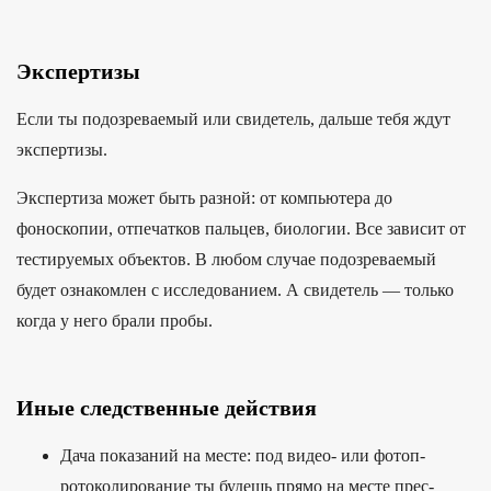
Экспертизы
Ес­ли ты подоз­рева­емый или сви­детель, даль­ше тебя ждут
экспер­тизы.
Экспертиза может быть разной: от компьютера до
фоноскопии, отпечатков пальцев, биологии. Все зависит от
тестируемых объектов. В любом случае подозреваемый
будет ознакомлен с исследованием. А свидетель — только
когда у него брали пробы.
Иные следственные действия
Да­ча показа­ний на мес­те: под видео- или фотоп­
ротоко­лиро­вание ты будешь пря­мо на мес­те прес­