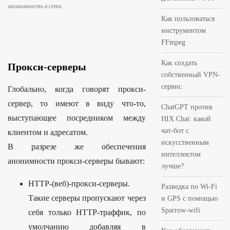
анонимность в сети
Как пользоваться
инструментом
FFmpeg
Как создать
Прокси-серверы
собственный VPN-
сервис
Глобально, когда говорят прокси-
сервер, то имеют в виду что-то,
ChatGPT против
выступающее посредником между
HIX Chat: какой
чат-бот с
клиентом и адресатом.
искусственным
В разрезе же обеспечения
интеллектом
анонимности прокси-серверы бывают:
лучше?
HTTP-(веб)-прокси-серверы.
Разведка по Wi-Fi
Такие серверы пропускают через
и GPS с помощью
Sparrow-wifi
себя только HTTP-траффик, по
умолчанию добавляя в