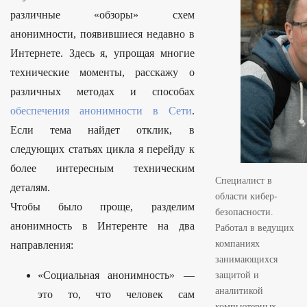
S
различные «обзоры» схем
i
анонимности, появившиеся недавно в
d
Интернете. Здесь я, упрощая многие
e
технические моменты, расскажу о
b
различных методах и способах
a
обеспечения анонимности в Сети
.
r
Если тема найдет отклик, в
следующих статьях цикла я перейду к
более интересным техническим
Специалист в
деталям.
области кибер-
Чтобы было проще, разделим
безопасности.
анонимность в Интеренте на два
Работал в ведущих
компаниях
направления:
занимающихся
«Социальная анонимность» —
защитой и
аналитикой
это то, что человек сам
компьютерных