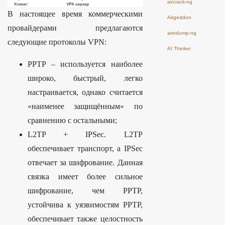
aircrack-ng
В настоящее время коммерческими
Airgeddon
провайдерами предлагаются
airodump-ng
следующие протоколы VPN:
AI Thinker
PPTP – используется наиболее
широко, быстрый, легко
настраивается, однако считается
«наименее защищённым» по
сравнению с остальными;
L2TP + IPSec. L2TP
обеспечивает транспорт, а IPSec
отвечает за шифрование. Данная
связка имеет более сильное
шифрование, чем PPTP,
устойчива к уязвимостям PPTP,
обеспечивает также целостность