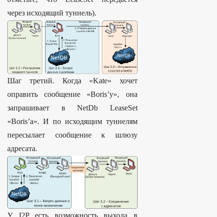
через исходящий туннель).
Шаг третий. Когда «Kate» хочет
оправить сообщение «Boris’у», она
запрашивает в NetDb LeaseSet
«Boris’а». И по исходящим туннелям
пересылает сообщение к шлюзу
адресата.
У I2P есть возможность выхода в