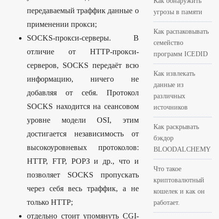
Как обнаружить
передаваемый траффик данные о
угрозы в памяти
применении прокси;
Как распаковывать
SOCKS-прокси-серверы. В
семейство
отличие от HTTP-прокси-
программ ICEDID
серверов, SOCKS передаёт всю
Как извлекать
информацию, ничего не
данные из
добавляя от себя. Протокол
различных
SOCKS находится на сеансовом
источников
уровне модели OSI, этим
Как раскрывать
достигается независимость от
бэкдор
высокоуровневых протоколов:
BLOODALCHEMY
HTTP, FTP, РОРЗ и др., что и
Что такое
позволяет SOCKS пропускать
криптовалютный
через себя весь траффик, а не
кошелек и как он
только HTTP;
работает.
отдельно стоит упомянуть CGI-