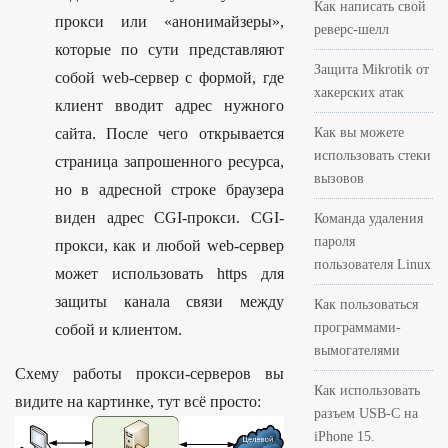
Как написать свой
прокси или «анонимайзеры»,
реверс-шелл
которые по сути представляют
Защита Mikrotik от
собой web-сервер с формой, где
хакерских атак
клиент вводит адрес нужного
Как вы можете
сайта. После чего открывается
использовать стеки
страница запрошенного ресурса,
вызовов
но в адресной строке браузера
виден адрес CGI-прокси. CGI-
Команда удаления
пароля
прокси, как и любой web-сервер
пользователя Linux
может использовать https для
защиты канала связи между
Как пользоваться
программами-
собой и клиентом.
вымогателями
Схему работы прокси-серверов вы
Как использовать
видите на картинке, тут всё просто:
разъем USB-C на
iPhone 15.