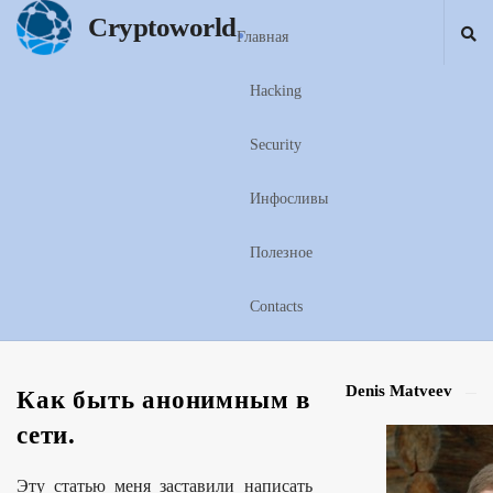
.
Cryptoworld
Главная
Hacking
Security
Инфосливы
Полезное
Contacts
Denis Matveev
S
Как быть анонимным в
i
сети.
t
e
Эту статью меня заставили написать