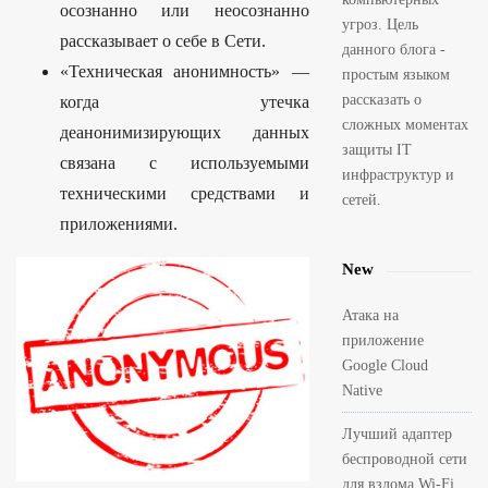
осознанно или неосознанно
угроз. Цель
рассказывает о себе в Сети.
данного блога -
«Техническая анонимность» —
простым языком
рассказать о
когда утечка
сложных моментах
деанонимизирующих данных
защиты IT
связана с используемыми
инфраструктур и
техническими средствами и
сетей.
приложениями.
New
Атака на
приложение
Google Cloud
Native
Лучший адаптер
беспроводной сети
для взлома Wi-Fi