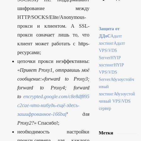
шифрование между
HTTP/SOCKS/Elite/Anonymous-
прокси и клиентом. А SSL-
Защита от
прокси означает лишь то, что
ДДоС
Адалт
клиент может работать с https-
хостинг
Адалт
VPS\VDS
ресурсами;
Server
HYIP
цепочки прокси неэффективны:
хостинг
HYIP
«
Привет Proxy1, отправишь моё
VPS\VDS
сообщение:«forward to Proxy3;
Server
Абузоустойч
ивый
forward to Proxy4; forward
хостинг
Абузоустой
to
encrypted.google.com/c8e8df895
чивый VPS\VDS
c2cae-что-нибудь-ещё-здесь-
сервер
зашифрованное-166baf
‘ для
Proxy2?
» Спасибо!;
необходимость настройки
Метки
прокси-сервера для каждого