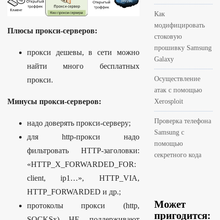
Как
модифицировать
Плюсы прокси-серверов:
стоковую
прошивку Samsung
прокси дешевы, в сети можно
Galaxy
найти много бесплатных
Осуществление
прокси.
атак с помощью
Минусы прокси-серверов:
Xerosploit
Проверка телефона
надо доверять прокси-серверу;
Samsung с
для http-прокси надо
помощью
фильтровать HTTP-заголовки:
секретного кода
«HTTP_X_FORWARDED_FOR:
client, ip1…», HTTP_VIA,
HTTP_FORWARDED и др.;
Может
протоколы прокси (http,
пригодится:
SOCKSx) НЕ поддерживают