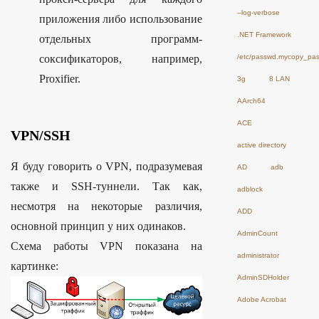
--log-verbose
приложения либо использование
.NET Framework
отдельных программ-
соксификаторов, например,
/etc/passwd.mycopy_pa
Proxifier.
3g
8 LAN
AArch64
ACE
VPN/SSH
active directory
Я буду говорить о VPN, подразумевая
AD
adb
также и SSH-туннели. Так как,
adblock
несмотря на некоторые различия,
ADD
основной принцип у них одинаков.
AdminCount
Схема работы VPN показана на
administrator
картинке:
AdminSDHolder
Adobe Acrobat