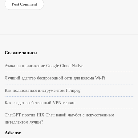
S
i
Свежие записи
t
e
Атака на приложение Google Cloud Native
F
Лучший адаптер беспроводной сети для взлома Wi-Fi
o
o
Как пользоваться инструментом FFmpeg
t
Как создать собственный VPN-сервис
e
r
ChatGPT против HIX Chat: какой чат-бот с искусственным
интеллектом лучше?
Adsense