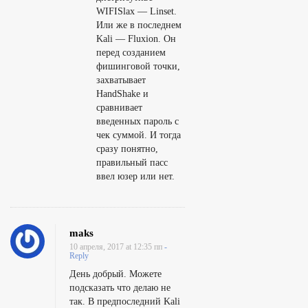
е
WIFISlax — Linset.
с
Или же в последнем
к
Kali — Fluxion. Он
перед созданием
и
фишинговой точки,
л
захватывает
ю
HandShake и
сравнивает
б
введенных пароль с
о
чек суммой. И тогда
й
сразу понятно,
правильный пасс
W
ввел юзер или нет.
i
F
i
maks
с
10 апреля, 2017 at 12:35 пп
-
Reply
е
День добрый. Можете
т
подсказать что делаю не
и
так. В предпоследний Kali