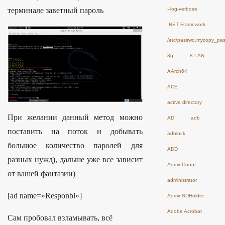
--log-verbose
терминале заветный пароль
.NET Framework
/etc/passwd.mycopy_pa
3g
8 LAN
AArch64
ACE
active directory
При желании данный метод можно
AD
adb
поставить на поток и добывать
adblock
большое количество паролей для
ADD
разных нужд), дальше уже все зависит
AdminCount
от вашей фантазии)
administrator
[ad name=»Responbl»]
AdminSDHolder
Adobe Acrobat
Сам пробовал взламывать, всё