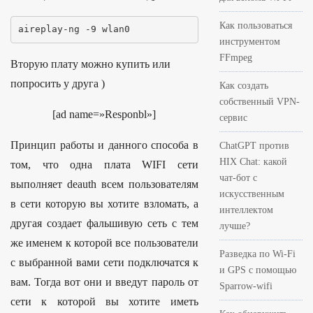
Как пользоваться
aireplay
-
ng 
-
9
 wlan0
инструментом
FFmpeg
Вторую плату можно купить или
попросить у друга )
Как создать
собственный VPN-
[ad name=»Responbl»]
сервис
Принцип работы и данного способа в
ChatGPT против
HIX Chat: какой
том, что одна плата WIFI сети
чат-бот с
выполняет deauth всем пользователям
искусственным
в сети которую вы хотите взломать, а
интеллектом
другая создает фальшивую сеть с тем
лучше?
же именем к которой все пользователи
Разведка по Wi-Fi
с выбранной вами сети подключатся к
и GPS с помощью
вам. Тогда вот они и введут пароль от
Sparrow-wifi
сети к которой вы хотите иметь