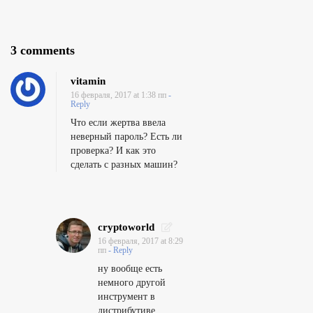
O
3 comments
n
vitamin
В
16 февраля, 2017 at 1:38 пп
-
з
Reply
Что если жертва ввела
л
неверный пароль? Есть ли
о
проверка? И как это
м
сделать с разных машин?
п
р
а
cryptoworld
к
16 февраля, 2017 at 8:29
пп
- Reply
т
ну вообще есть
и
немного другой
ч
инструмент в
дистрибутиве