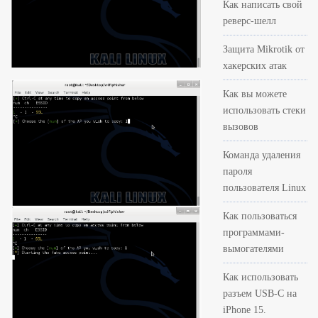
Как написать свой
реверс-шелл
Защита Mikrotik от
хакерских атак
Как вы можете
использовать стеки
вызовов
Команда удаления
пароля
пользователя Linux
Как пользоваться
программами-
вымогателями
Как использовать
разъем USB-C на
iPhone 15.