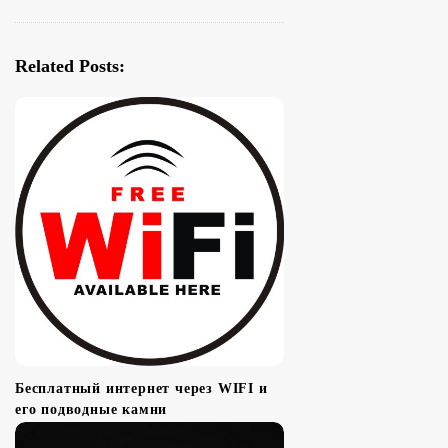
g
a
Related Posts:
t
i
o
n
Бесплатный интернет через WIFI и
его подводные камни