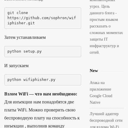
угроз. Цель
git clone 
данного блога -
https
:
//github.com/sophron/wif
простым языком
iphisher.git
рассказать о
сложных моментах
Затем устанавливаем
защиты IT
инфраструктур и
python setup
.
py
сетей.
И запускаем
New
python wifiphisher
.
py
Атака на
приложение
Взлом WiFi — что нам необходимо:
Google Cloud
Для инъекции нам понадобятся две
Native
платы WiFi. Можно проверить свою
Лучший адаптер
беспроводную плату на способность к
беспроводной сети
инъекции , выполнив команду
для взлома Wi-Fi