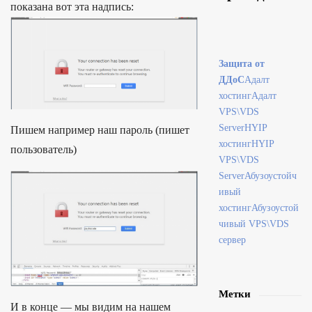
показана вот эта надпись:
Защита от
ДДоС
Адалт
хостинг
Адалт
VPS\VDS
Server
HYIP
Пишем например наш пароль (пишет
хостинг
HYIP
пользователь)
VPS\VDS
Server
Абузоустойч
ивый
хостинг
Абузоустой
чивый VPS\VDS
сервер
Метки
И в конце — мы видим на нашем