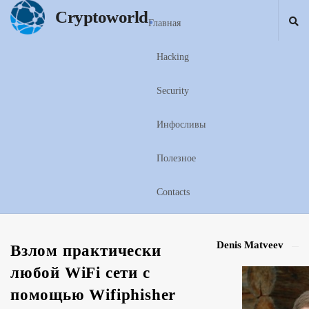
.
Cryptoworld
Главная
Hacking
Security
Инфосливы
Полезное
Contacts
Denis Matveev
S
Взлом практически
i
любой WiFi сети с
t
помощью Wifiphisher
e