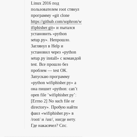
с
Linux 2016 под
пользователем root стянул
п
программу «git clone
о
https://github.com/sophron/w
м
ifiphisher.git
» и пытался
установить «python
о
setup.py». Непрошло.
щ
Заглянул в Help и
установил через «python
ь
setup.py install» с командой
ю
test. Все прошло без
W
проблем — test OK.
Запускаю программу
i
«python wifiphisher.py» а
f
она пишит «python: can’t
i
open file ‘wifiphisher.py’:
[Errno 2] No such file or
p
directory». Пробую найти
h
фаил «wifiphisher.py» в
i
/root/ и /usr/, нигде нету.
Где накасячел? Спс.
s
h