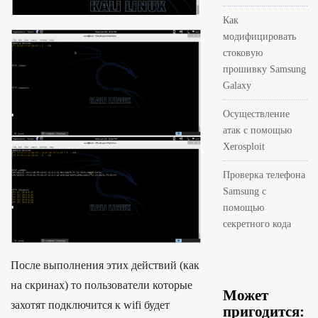
Как
модифицировать
стоковую
прошивку Samsung
Galaxy
Осуществление
атак с помощью
Xerosploit
Проверка телефона
Samsung с
помощью
секретного кода
После выполнения этих действий (как
на скринах) то пользователи которые
Может
захотят подключится к wifi будет
пригодится: