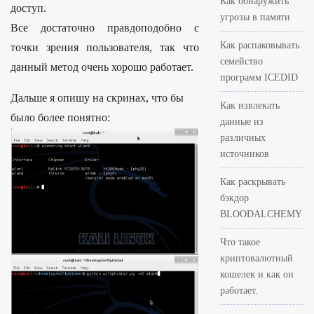
Как обнаружить
доступ.
угрозы в памяти
Все достаточно правдоподобно с
Как распаковывать
точки зрения пользователя, так что
семейство
данный метод очень хорошо работает.
программ ICEDID
Дальше я опишу на скринах, что бы
Как извлекать
было более понятно:
данные из
различных
источников
Как раскрывать
бэкдор
BLOODALCHEMY
Что такое
криптовалютный
кошелек и как он
работает.