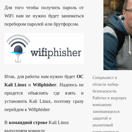
S
Для того чтобы получить пароль от
i
WiFi нам не нужно будет заниматься
d
перебором паролей или брутфорсом.
e
b
a
r
Итак, для работы нам нужно будет
ОС
Специалист в
Kali Linux
и
Wifiphisher
. Надеюсь не
области кибер-
безопасности.
придется объяснять где взять и
Работал в ведущих
установить Kali Linux, поэтому сразу
компаниях
перейдем к Wifiphisher
занимающихся
защитой и
В
командной строке
Kali Linux
аналитикой
выполняем команду
компьютерных