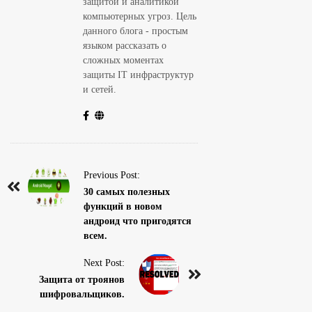
защитой и аналитикой
компьютерных угроз. Цель
данного блога - простым
языком рассказать о
сложных моментах
защиты IT инфраструктур
и сетей.
P
Previous Post:
o
30 самых полезных
функций в новом
s
андроид что пригодятся
t
всем.
N
Next Post:
a
Защита от троянов
v
шифровальщиков.
i