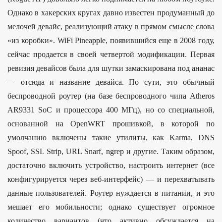
Однако в хакерских кругах давно известен продуманный до
мелочей девайс, реализующий атаку в прямом смысле слова
«из коробки». WiFi Pineapple, появившийся еще в 2008 году,
сейчас продается в своей четвертой модификации. Первая
ревизия девайсов была для шутки замаскирована под ананас
— отсюда и название девайса. По сути, это обычный
беспроводной роутер (на базе беспроводного чипа Atheros
AR9331 SoC и процессора 400 МГц), но со специальной,
основанной на OpenWRT прошивкой, в которой по
умолчанию включены такие утилиты, как Karma, DNS
Spoof, SSL Strip, URL Snarf, ngrep и другие. Таким образом,
достаточно включить устройство, настроить интернет (все
конфигурируется через веб-интерфейс) — и перехватывать
данные пользователей. Роутер нуждается в питании, и это
мешает его мобильности; однако существует огромное
количество вариантов (что активно обсуждается на