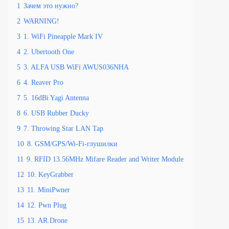
1
Зачем это нужно?
2
WARNING!
3
1. WiFi Pineapple Mark IV
4
2. Ubertooth One
5
3. ALFA USB WiFi AWUS036NHA
6
4. Reaver Pro
7
5. 16dBi Yagi Antenna
8
6. USB Rubber Ducky
9
7. Throwing Star LAN Tap
10
8. GSM/GPS/Wi-Fi-глушилки
11
9. RFID 13.56MHz Mifare Reader and Writer Module
12
10. KeyGrabber
13
11. MiniPwner
14
12. Pwn Plug
15
13. AR.Drone