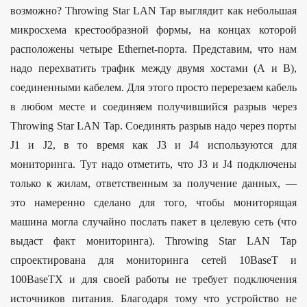
возможно? Throwing Star LAN Tap выглядит как небольшая
микросхема крестообразной формы, на концах которой
расположены четыре Ethernet-порта. Представим, что нам
надо перехватить трафик между двумя хостами (А и В),
соединенными кабелем. Для этого просто перерезаем кабель
в любом месте и соединяем получившийся разрыв через
Throwing Star LAN Tap. Соединять разрыв надо через порты
J1 и J2, в то время как J3 и J4 используются для
мониторинга. Тут надо отметить, что J3 и J4 подключены
только к жилам, ответственным за получение данных, —
это намеренно сделано для того, чтобы мониторящая
машина могла случайно послать пакет в целевую сеть (что
выдаст факт мониторинга). Throwing Star LAN Tap
спроектирована для мониторинга сетей 10BaseT и
100BaseTX и для своей работы не требует подключения
источников питания. Благодаря тому что устройство не