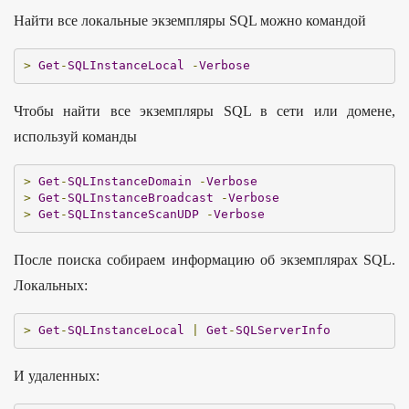
Найти все локальные экземпляры SQL можно командой
>
Get
-
SQLInstanceLocal
-
Verbose
Чтобы найти все экземпляры SQL в сети или домене,
используй команды
>
Get
-
SQLInstanceDomain
-
Verbose
>
Get
-
SQLInstanceBroadcast
-
Verbose
>
Get
-
SQLInstanceScanUDP
-
Verbose
После поиска собираем информацию об экземплярах SQL.
Локальных:
>
Get
-
SQLInstanceLocal
|
Get
-
SQLServerInfo
И удаленных: