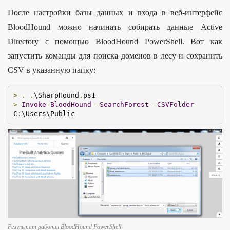
После настройки базы данных и входа в веб-интерфейс
BloodHound можно начинать собирать данные Active
Directory с помощью BloodHound PowerShell. Вот как
запустить команды для поиска доменов в лесу и сохранить
CSV в указанную папку:
>
.
.
\SharpHound
.
>
Invoke
-
BloodHound
-
SearchForest
-
CSVFolder
C
:
\Users\Public
Результат работы BloodHound PowerShell