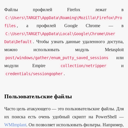
Файлы профилей Firefox лежат в
C
:
\Users\TARGET\AppData\Roaming\Mozilla\Firefox\Pro
, а профилей Google Chrome — в
files
C
:
\Users\TARGET\AppData\Local\Google\Chrome\User
. Чтобы узнать данные удаленного доступа,
Data
\Default
можно использовать модуль Metasploit
или
post
/
windows
/
gather
/
enum_putty_saved_sessions
модули Empire
и
collection
/
netripper
.
credentials
/
sessiongopher
Пользовательские файлы
Часто цель атакующего — это пользовательские файлы. Для
их поиска есть очень удобный скрипт на PowerShell —
WMImplant
. Он позволяет использовать фильтры. Например,