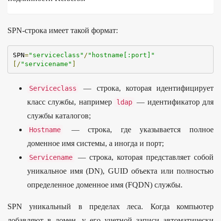
SPN-строка имеет такой формат:
SPN
=
"serviceclass"
/
"hostname[:port]"
[/
"servicename"
]
— строка, которая идентифицирует
Serviceclass
класс службы, например
— идентификатор для
ldap
службы каталогов;
— строка, где указывается полное
Hostname
доменное имя системы, а иногда и порт;
— строка, которая представляет собой
Servicename
уникальное имя (DN), GUID объекта или полностью
определенное доменное имя (FQDN) службы.
SPN уникальный в пределах леса. Когда компьютер
добавляют в домен, у его учетной записи автоматически