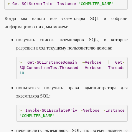
>
Get
-
SQLServerInfo
-
Instance
"COMPUTER_NAME"
Когда мы нашли все экземпляры SQL и собрали
информацию о них, мы можем:
получить список экземпляров SQL, в которые
разрешен вход текущему пользователю домена:
>
Get
-
SQLInstanceDomain
–
Verbose
|
Get
-
SQLConnectionTestThreaded
–
Verbose
-
Threads
10
попытаться получить права администратора для
экземпляра SQL:
>
Invoke
-
SQLEscalatePriv
-
Verbose
-
Instance
"COMPUTER_NAME"
перечислить экземпляры SQL по всему домену с