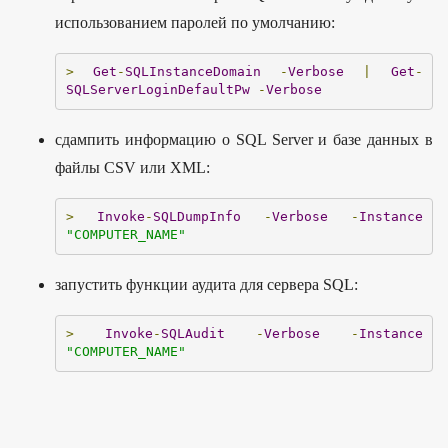
использованием паролей по умолчанию:
>
Get
-
SQLInstanceDomain
-
Verbose
|
Get
-
SQLServerLoginDefaultPw
-
Verbose
сдампить информацию о SQL Server и базе данных в
файлы CSV или XML:
>
Invoke
-
SQLDumpInfo
-
Verbose
-
Instance
"COMPUTER_NAME"
запустить функции аудита для сервера SQL:
>
Invoke
-
SQLAudit
-
Verbose
-
Instance
"COMPUTER_NAME"