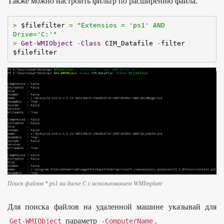
Также можно настроить фильтр по расширению файла.
>
 $filefilter 
=
"Extensios = 'ps1' AND 
Drive='C:'"
>
Get
-
WMIObject
-
Class
 CIM_Datafile 
-
filter 
$filefilter
Поиск файлов *.ps1 на диске C с использованием WMImplant
Для поиска файлов на удаленной машине указывай для
параметр
.
Get
-
WMIObject
-
ComputerName