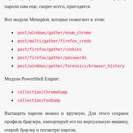
пароли нам еще, скорее всего, пригодятся.
Вот модули Metasploit, которые помогают в этом:
post
/
windows
/
gather
/
enum_chrome
post
/
multi
/
gather
/
firefox_creds
post
/
firefox
/
gather
/
cookies
post
/
firefox
/
gather
/
passwords
post
/
windows
/
gather
/
forensics
/
browser_history
Модули PowerShell Empire:
collection
/
ChromeDump
collection
/
FoxDump
Вытащить пароли можно и вручную. Для этого сохрани
профиль браузера, импортируй его на виртуальную машину,
открой браузер и посмотри пароли.