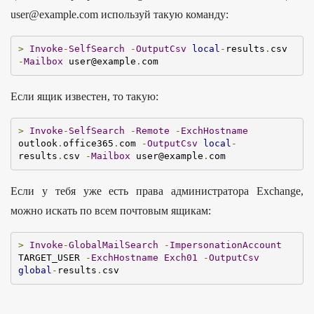
user@example.com используй такую команду:
>
Invoke
-
SelfSearch
-
OutputCsv
local
-
results
.
csv 
-
Mailbox
 user@example
.
com
Если ящик известен, то такую:
>
Invoke
-
SelfSearch
-
Remote
-
ExchHostname
outlook
.
office365
.
com 
-
OutputCsv
local
-
results
.
csv 
-
Mailbox
 user@example
.
com
Если у тебя уже есть права администратора Exchange,
можно искать по всем почтовым ящикам:
>
Invoke
-
GlobalMailSearch
-
ImpersonationAccount
TARGET_USER 
-
ExchHostname
Exch01
-
OutputCsv
global
-
results
.
csv