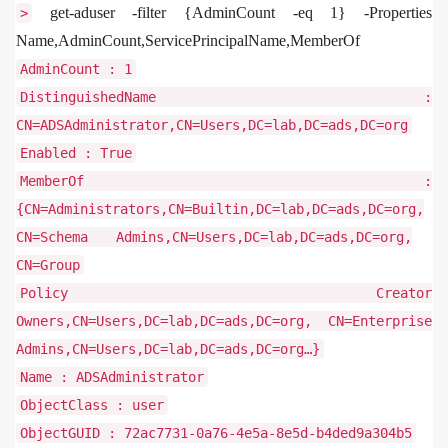
get-aduser -filter {AdminCount -eq 1} -Properties
>
Name,AdminCount,ServicePrincipalName,MemberOf
AdminCount
:
1
DistinguishedName
:
CN
=
ADSAdministrator
,
CN
=
Users
,
DC
=
lab
,
DC
=
ads
,
DC
=
org
Enabled
:
True
MemberOf
:
{
CN
=
Administrators
,
CN
=
Builtin
,
DC
=
lab
,
DC
=
ads
,
DC
=
org
,
CN
=
Schema
Admins
,
CN
=
Users
,
DC
=
lab
,
DC
=
ads
,
DC
=
org
,
CN
=
Group
Policy
Creator
Owners
,
CN
=
Users
,
DC
=
lab
,
DC
=
ads
,
DC
=
org
,
CN
=
Enterprise
Admins
,
CN
=
Users
,
DC
=
lab
,
DC
=
ads
,
DC
=
org
…}
Name
:
ADSAdministrator
ObjectClass
:
user
ObjectGUID
:
72ac7731
-
0a76
-
4e5a
-
8e5d
-
b4ded9a304b5