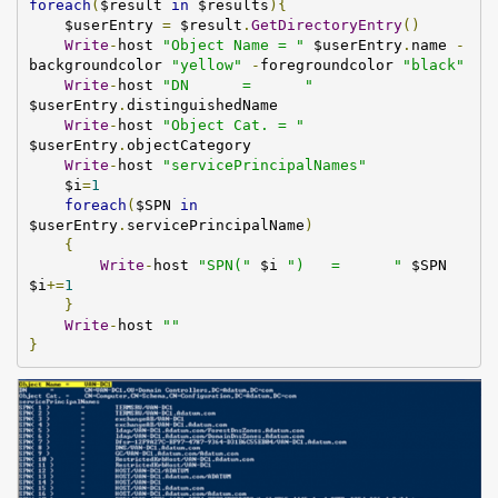
foreach
(
$result 
in
 $results
){
    $userEntry 
=
 $result
.
GetDirectoryEntry
()
Write
-
host 
"Object Name = "
 $userEntry
.
name 
-
backgroundcolor 
"yellow"
-
foregroundcolor 
"black"
Write
-
host 
"DN      =      "
$userEntry
.
distinguishedName

Write
-
host 
"Object Cat. = "
$userEntry
.
objectCategory

Write
-
host 
"servicePrincipalNames"
    $i
=
1
foreach
(
$SPN 
in
$userEntry
.
servicePrincipalName
)
{
Write
-
host 
"SPN("
 $i 
")   =      "
 $SPN       
$i
+=
1
}
Write
-
host 
""
}