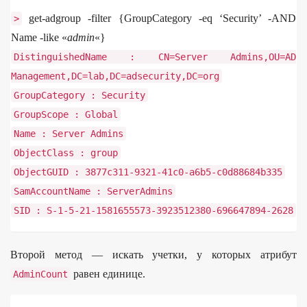
get-adgroup -filter {GroupCategory -eq ‘Security’ -AND
>
Name -like «
admin
«}
DistinguishedName
:
CN
=
Server
Admins
,
OU
=
AD
Management
,
DC
=
lab
,
DC
=
adsecurity
,
DC
=
org
GroupCategory
:
Security
GroupScope
:
Global
Name
:
Server
Admins
ObjectClass
:
group
ObjectGUID
:
3877c311
-
9321
-
41c0
-
a6b5
-
c0d88684b335
SamAccountName
:
ServerAdmins
SID
:
S
-
1
-
5
-
21
-
1581655573
-
3923512380
-
696647894
-
2628
Второй метод — искать учетки, у которых атрибут
равен единице.
AdminCount