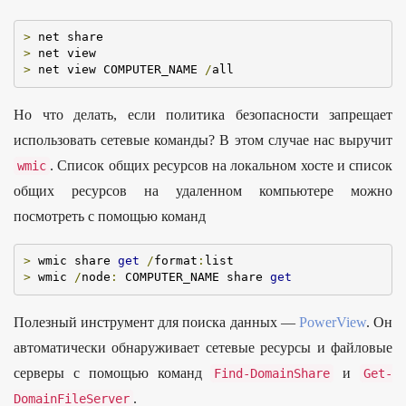
>
>
>
 net view COMPUTER_NAME 
/
all
Но что делать, если политика безопасности запрещает
использовать сетевые команды? В этом случае нас выручит
. Список общих ресурсов на локальном хосте и список
wmic
общих ресурсов на удаленном компьютере можно
посмотреть с помощью команд
>
 wmic share 
get
/
format
:
>
 wmic 
/
node
:
 COMPUTER_NAME share 
get
Полезный инструмент для поиска данных —
PowerView
. Он
автоматически обнаруживает сетевые ресурсы и файловые
серверы с помощью команд
и
Find
-
DomainShare
Get
-
.
DomainFileServer