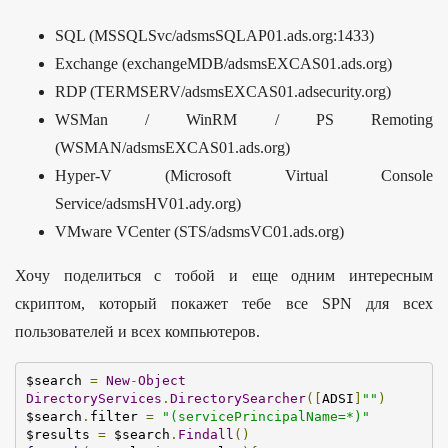
SQL (MSSQLSvc/adsmsSQLAP01.ads.org:1433)
Exchange (exchangeMDB/adsmsEXCAS01.ads.org)
RDP (TERMSERV/adsmsEXCAS01.adsecurity.org)
WSMan / WinRM / PS Remoting
(WSMAN/adsmsEXCAS01.ads.org)
Hyper-V (Microsoft Virtual Console
Service/adsmsHV01.ady.org)
VMware VCenter (STS/adsmsVC01.ads.org)
Хочу поделиться с тобой и еще одним интересным
скриптом, который покажет тебе все SPN для всех
пользователей и всех компьютеров.
$search 
=
New
-
Object
DirectoryServices
.
DirectorySearcher
([
ADSI
]
""
)
$search
.
filter 
=
"(servicePrincipalName=*)"
$results 
=
 $search
.
Findall
()