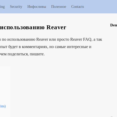
ing
Security
Инфосливы
Полезное
Contacts
Den
S
 использованию Reaver
i
и по использованию Reaver или просто Reaver FAQ, а так
t
пыт будет в комментариях, но самые интересные и
e
 чем поделиться, пишите.
S
i
d
e
b
a
r
ins)