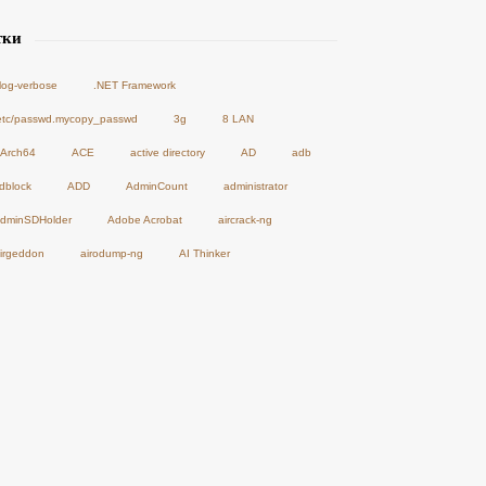
тки
-log-verbose
.NET Framework
etc/passwd.mycopy_passwd
3g
8 LAN
Arch64
ACE
active directory
AD
adb
dblock
ADD
AdminCount
administrator
dminSDHolder
Adobe Acrobat
aircrack-ng
irgeddon
airodump-ng
AI Thinker