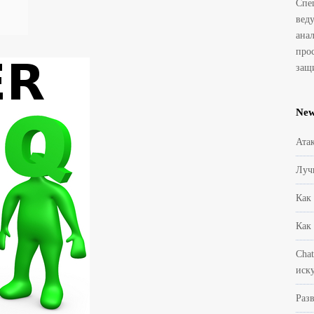
Спе
вед
ана
про
защ
Ne
Ата
Луч
Как
Как
Cha
иск
Раз