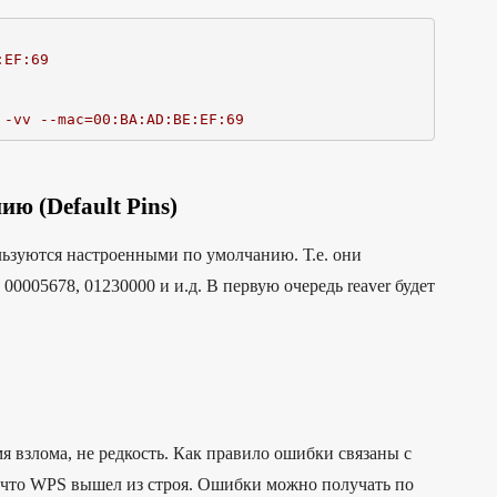
:EF:69
 -vv --mac=00:BA:AD:BE:EF:69
ю (Default Pins)
ьзуются настроенными по умолчанию. Т.е. они
00005678, 01230000 и и.д. В первую очередь reaver будет
 взлома, не редкость. Как правило ошибки связаны с
м, что WPS вышел из строя. Ошибки можно получать по