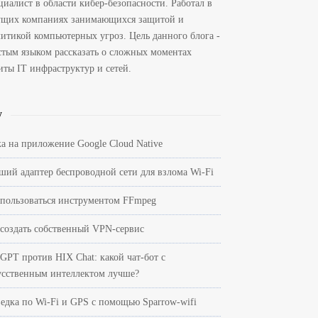
циалист в области кибер-безопасности. Работал в
ущих компаниях занимающихся защитой и
литикой компьютерных угроз. Цель данного блога -
стым языком рассказать о сложных моментах
иты IT инфраструктур и сетей.
w
ка на приложение Google Cloud Native
ший адаптер беспроводной сети для взлома Wi-Fi
 пользоваться инструментом FFmpeg
 создать собственный VPN-сервис
tGPT против HIX Chat: какой чат-бот с
усственным интеллектом лучше?
ведка по Wi-Fi и GPS с помощью Sparrow-wifi