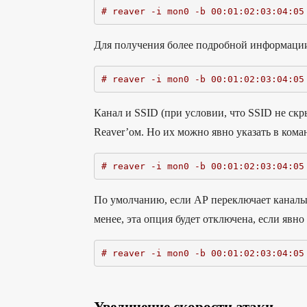
# reaver -i mon0 -b 00:01:02:03:04:05
Для получения более подробной информации
# reaver -i mon0 -b 00:01:02:03:04:05
Канал и SSID (при условии, что SSID не ск
Reaver’ом. Но их можно явно указать в кома
# reaver -i mon0 -b 00:01:02:03:04:05
По умолчанию, если АР переключает каналы (sw
менее, эта опция будет отключена, если явно
# reaver -i mon0 -b 00:01:02:03:04:05