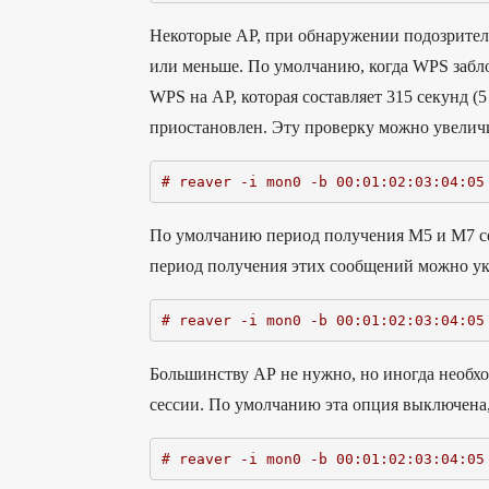
Некоторые АР, при обнаружении подозрител
или меньше. По умолчанию, когда WPS забло
WPS на АР, которая составляет 315 секунд (
приостановлен. Эту проверку можно увеличи
# reaver -i mon0 -b 00:01:02:03:04:05
По умолчанию период получения M5 и M7 со
период получения этих сообщений можно ука
# reaver -i mon0 -b 00:01:02:03:04:05
Большинству АР не нужно, но иногда необх
сессии. По умолчанию эта опция выключена,
# reaver -i mon0 -b 00:01:02:03:04:05