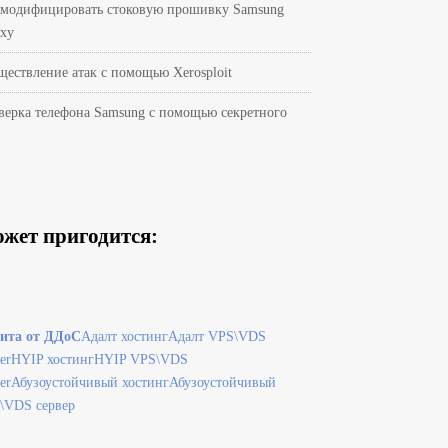
 модифицировать стоковую прошивку Samsung
axy
ществление атак с помощью Xerosploit
верка телефона Samsung с помощью секретного
а
жет пригодится:
ита от ДДоС
Адалт хостинг
Адалт VPS\VDS
er
HYIP хостинг
HYIP VPS\VDS
er
Абузоустойчивый хостинг
Абузоустойчивый
\VDS сервер