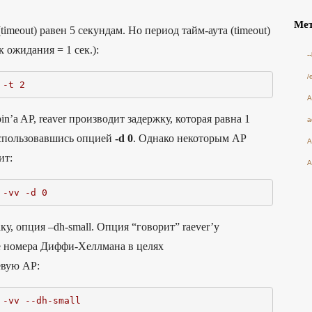
Ме
meout) равен 5 секундам. Но период тайм-аута (timeout)
ожидания = 1 сек.):
-
/
 -t 2
A
’a AP, reaver производит задержку, которая равна 1
a
оспользовавшись опцией
-d 0
. Однако некоторым АР
A
ит:
A
 -vv -d 0
у, опция –dh-small. Опция “говорит” raever’y
е номера Диффи-Хеллмана в целях
евую AP:
 -vv --dh-small