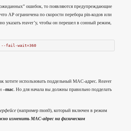
неожиданных” ошибок, то появляются предупреждающие
что АР ограничена по скорости перебора pin-кодов или
о указать reaver’у, чтобы он перешел в сонный режим,
 --fail-wait=360
ак хотите использовать поддельный MAC-адрес. Reaver
и
–mac
. Но для начала вы должны правильно подделать
ерфейсе
(например mon0), который включен в режим
жно изменить MAC-адрес на физическом