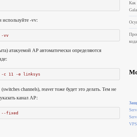
Как
Gal
 используйте -vv:
Осу
Про
 -vv
код
рыта) атакуемой АР автоматически определяются
нде:
Мо
 -c 11 -e linksys
itches channels), reaver тоже будет это делать. Тем не
 указать канал АР:
Защ
Serv
 --fixed
Serv
VPS