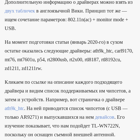
Дополнительную информацию о драйверах можно взять из
двух табличек
в англоязычной Вики. Принцип тот же —
ищем сочетание параметров: 802.11n(ac) + monitor mode +
USB.
На момент подготовки статьи (январь 2020-го) в сухом
остатке оказались следующие драйверы: ath9k_htc, carl9170,
mt76, mt7601u, p54, rt2800usb, rt2x00, rtl8187, rtl8192cu,
zd1211, zd1211rw.
Кликаем по ссылке на описание каждого подходящего
драйвера и видим список поддерживаемых им чипсетов, а
затем и устройств. Например, вот страничка о драйвере
ath9k_htc
. На ней приводится список чипсетов (с USB —
только AR9271) и выпускавшихся на нем
девайсов
. Его
изучение показывает, что нам подойдет TL-WN722N,
поскольку он оснащен съемной внешней антенной.