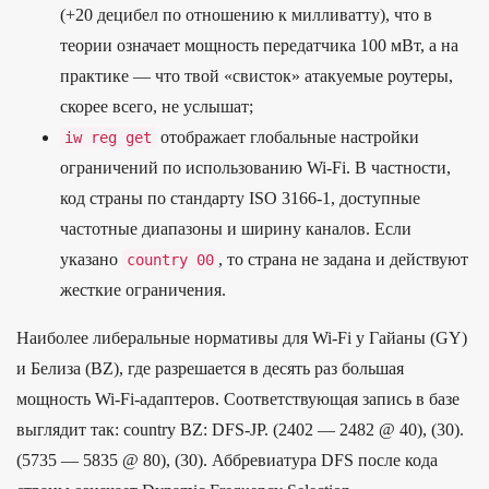
(+20 децибел по отношению к милливатту), что в
теории означает мощность передатчика 100 мВт, а на
практике — что твой «свисток» атакуемые роутеры,
скорее всего, не услышат;
отображает глобальные настройки
iw reg
get
ограничений по использованию Wi-Fi. В частности,
код страны по стандарту ISO 3166-1, доступные
частотные диапазоны и ширину каналов. Если
указано
, то страна не задана и действуют
country
00
жесткие ограничения.
Наиболее либеральные нормативы для Wi-Fi у Гайаны (GY)
и Белиза (BZ), где разрешается в десять раз большая
мощность Wi-Fi-адаптеров. Соответствующая запись в базе
выглядит так: country BZ: DFS-JP. (2402 — 2482 @ 40), (30).
(5735 — 5835 @ 80), (30). Аббревиатура DFS после кода