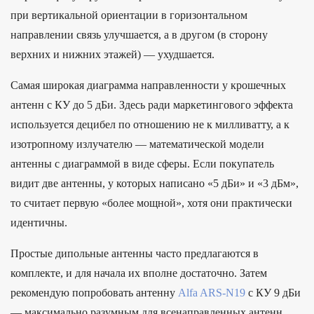
при вертикальной ориентации в горизонтальном
направлении связь улучшается, а в другом (в сторону
верхних и нижних этажей) — ухудшается.
Самая широкая диаграмма направленности у крошечных
антенн с КУ до 5 дБи. Здесь ради маркетингового эффекта
используется децибел по отношению не к милливатту, а к
изотропному излучателю — математической модели
антенны с диаграммой в виде сферы. Если покупатель
видит две антенны, у которых написано «5 дБи» и «3 дБм»,
то считает первую «более мощной», хотя они практически
идентичны.
Простые дипольные антенны часто предлагаются в
комплекте, и для начала их вполне достаточно. Затем
рекомендую попробовать антенну
Alfa ARS-N19
с КУ 9 дБи
— максимально разумным для всенаправленных антенн.