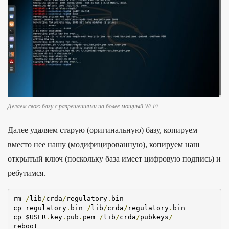
Делаем свою базу с разрешениями на более мощный Wi-Fi
Далее удаляем старую (оригинальную) базу, копируем
вместо нее нашу (модифицированную), копируем наш
открытый ключ (поскольку база имеет цифровую подпись) и
ребутимся.
rm 
/
lib
/
crda
/
regulatory
.
bin

cp regulatory
.
bin 
/
lib
/
crda
/
regulatory
.
bin

cp $USER
.
key
.
pub
.
pem 
/
lib
/
crda
/
pubkeys
/
reboot