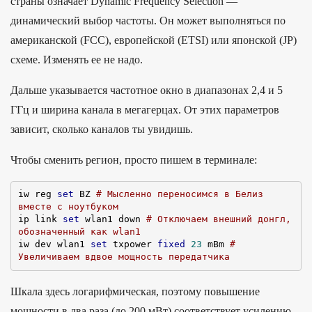
страны означает Dynamic Frequency Selection —
динамический выбор частоты. Он может выполняться по
американской (FCC), европейской (ETSI) или японской (JP)
схеме. Изменять ее не надо.
Дальше указывается частотное окно в диапазонах 2,4 и 5
ГГц и ширина канала в мегагерцах. От этих параметров
зависит, сколько каналов ты увидишь.
Чтобы сменить регион, просто пишем в терминале:
iw reg 
set
 BZ 
# Мысленно переносимся в Белиз 
вместе с ноутбуком
ip link 
set
 wlan1 down 
# Отключаем внешний донгл, 
обозначенный как wlan1
iw dev wlan1 
set
 txpower 
fixed
23
 mBm 
# 
Увеличиваем вдвое мощность передатчика
Шкала здесь логарифмическая, поэтому повышение
мощности в два раза (до 200 мВт) соответствует усилению