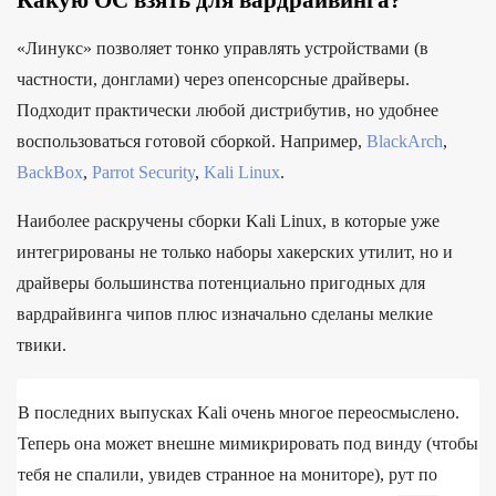
Какую ОС взять для вардрайвинга?
«Линукс» позволяет тонко управлять устройствами (в
частности, донглами) через опенсорсные драйверы.
Подходит практически любой дистрибутив, но удобнее
воспользоваться готовой сборкой. Например,
BlackArch
,
BackBox
,
Parrot Security
,
Kali Linux
.
Наиболее раскручены сборки Kali Linux, в которые уже
интегрированы не только наборы хакерских утилит, но и
драйверы большинства потенциально пригодных для
вардрайвинга чипов плюс изначально сделаны мелкие
твики.
В последних выпусках Kali очень многое переосмыслено.
Теперь она может внешне мимикрировать под винду (чтобы
тебя не спалили, увидев странное на мониторе), рут по