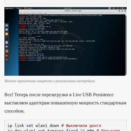
Меняем ограничения мощности в региональных настройках
Все! Теперь после перезагрузки в Live USB Persistence
выставляем адаптерам повышенную мощность стандартным
способом.
ip link 
set
 wlan1 down 
# Выключили донгл
iw dev wlan1 
set
 txpower 
fixed
23
 mBm 
# Повысили 