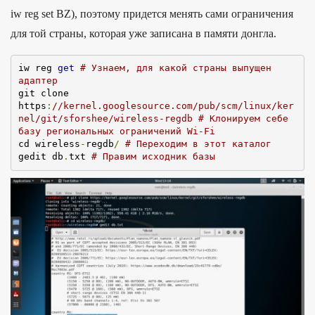
iw reg set BZ), поэтому придется менять сами ограничения
для той страны, которая уже записана в памяти донгла.
iw reg 
get
# Узнаем, для какой страны выпущен 
адаптер
git clone 
https
:
//kernel.googlesource.com/pub/scm/linux/ker
nel/git/sforshee/wireless-regdb # Клонируем себе 
базу региональных ограничений Wi-Fi
cd wireless
-
regdb
/
# Переходим в этот каталог
gedit db
.
txt 
# Правим исходник базы