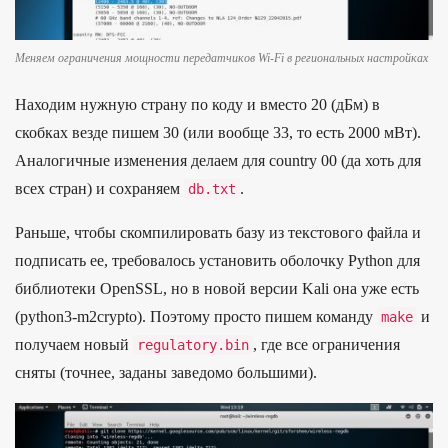
Меняем ограничения мощности передатчиков Wi-Fi в региональных настройках
Находим нужную страну по коду и вместо 20 (дБм) в
скобках везде пишем 30 (или вообще 33, то есть 2000 мВт).
Аналогичные изменения делаем для country 00 (да хоть для
всех стран) и сохраняем
.
db
.
txt
Раньше, чтобы скомпилировать базу из текстового файла и
подписать ее, требовалось установить оболочку Python для
библиотеки OpenSSL, но в новой версии Kali она уже есть
(python3-m2crypto). Поэтому просто пишем команду
и
make
получаем новый
, где все ограничения
regulatory
.
bin
сняты (точнее, заданы заведомо большими).