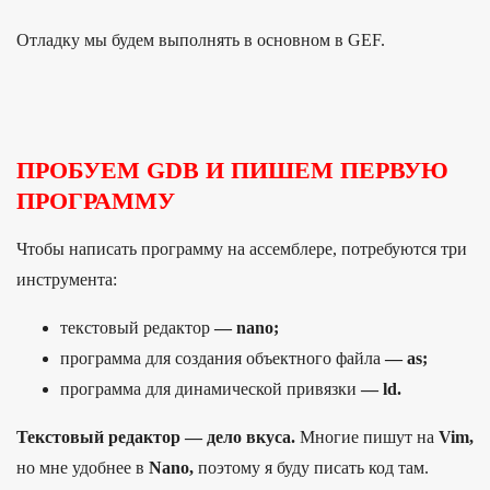
От­ладку мы будем выпол­нять в основном в GEF.
ПРОБУЕМ GDB И ПИШЕМ ПЕРВУЮ
ПРОГРАММУ
Что­бы написать прог­рамму на ассем­бле­ре, пот­ребу­ются три
инс­тру­мен­та:
тек­сто­вый редак­тор
— nano;
прог­рамма для соз­дания объ­ектно­го фай­ла
— as;
прог­рамма для динами­чес­кой при­вяз­ки
— ld.
Текстовый редактор — дело вкуса.
Многие пишут на
Vim,
но мне удобнее в
Nano,
поэтому я буду писать код там.