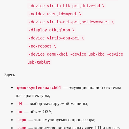
-
device
virtio
-
blk
-
pci
,
drive
=
hd
\
-
netdev
user
,
id
=
mynet
\
-
device
virtio
-
net
-
pci
,
netdev
=
mynet
\
-
display
gtk
,
gl
=
on
\
-
device
virtio
-
gpu
-
pci
\
-
no
-
reboot
\
-
device
qemu
-
xhci
-
device
usb
-
kbd
-
device
usb
-
tablet
Здесь
— эму­ляция пол­ной сис­темы
qemu
-
system
-
aarch64
для архи­тек­туры;
—
выбор эму­лиру­емой машины;
-
M
—
объ­ем ОЗУ;
-
m
—
тип эму­лиру­емо­го про­цес­сора;
-
cpu
—
количес­тво вир­туаль­ных ядер ЦП и их рас­
-
smp