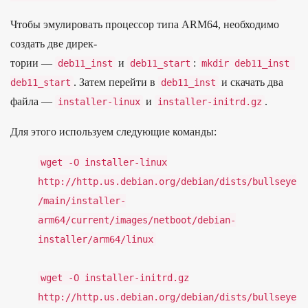
Что­бы эму­лиро­вать про­цес­сор типа ARM64, необ­ходимо
соз­дать две дирек­
тории —
и
:
deb11_inst
deb11_start
mkdir
deb11_inst
. Затем перей­ти в
и ска­чать два
deb11_start
deb11_inst
фай­ла —
и
.
installer
-
linux
installer
-
initrd
.
gz
Для это­го исполь­зуем сле­дующие коман­ды:
wget
-
O
installer
-
linux
http
:
/
/
http.
us.
debian.
org/
debian/
dists/
bullseye
/
main/
installer-
arm64/
current/
images/
netboot/
debian-
installer/
arm64/
linux
wget
-
O
installer
-
initrd
.
gz
http
:
/
/
http.
us.
debian.
org/
debian/
dists/
bullseye