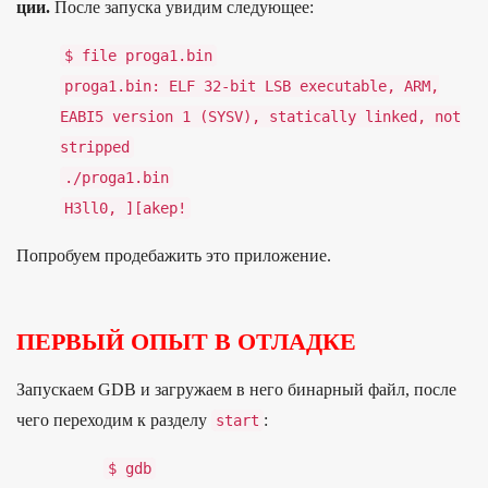
ции.
Пос­ле запус­ка уви­дим сле­дующее:
$ file proga1
.
bin
proga1
.
bin
:
ELF
32
-
bit LSB executable
,
ARM
,
EABI5 version
1
(
SYSV
),
statically linked
,
not
stripped
./
proga1
.
bin
H3ll0
,
][
akep
!
Поп­робу­ем про­деба­жить это при­ложе­ние.
ПЕРВЫЙ ОПЫТ В ОТЛАДКЕ
За­пус­каем GDB и заг­ружа­ем в него бинар­ный файл, пос­ле
чего перехо­дим к раз­делу
:
start
$ gdb