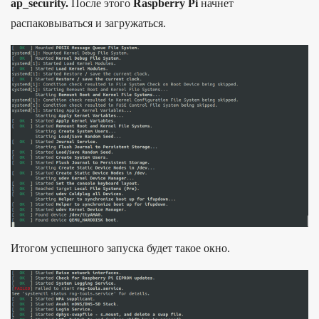
ap_security.
После этого
Raspberry Pi
начнет
распаковываться и загружаться.
Ито­гом успешно­го запус­ка будет такое окно.