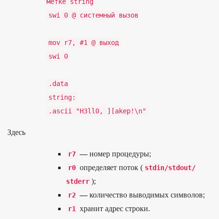
метке
string
swi
0
@
системный
вызов
mov
r7
,
#1
@
выход
swi
0
.
data
string
:
.
ascii
"H3ll0, ][
akep!
\
n
"
Здесь
—
номер про­цеду­ры;
r7
опре­деля­ет поток (
r0
stdin
/
stdout
/
);
stderr
—
количес­тво выводи­мых сим­волов;
r2
хра­нит адрес стро­ки.
r1