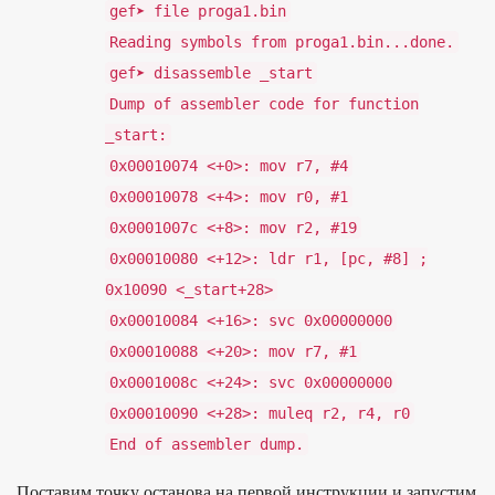
gef
➤
file proga1
.
bin
Reading
symbols
from
proga1
.
bin
...
done
.
gef
➤
disassemble _start
Dump
of
assembler code
for
function
_start
:
0x00010074
<+
0
>:
mov r7
,
#4
0x00010078
<+
4
>:
mov r0
,
#1
0x0001007c
<+
8
>:
mov r2
,
#19
0x00010080
<+
12
>:
ldr r1
,
[
pc
,
#8] ;
0x10090 <_start+28>
0x00010084
<+
16
>:
svc
0x00000000
0x00010088
<+
20
>:
mov r7
,
#1
0x0001008c
<+
24
>:
svc
0x00000000
0x00010090
<+
28
>:
muleq r2
,
r4
,
r0
End
of
assembler
dump
.
Пос­тавим точ­ку оста­нова на пер­вой инс­трук­ции и запус­тим