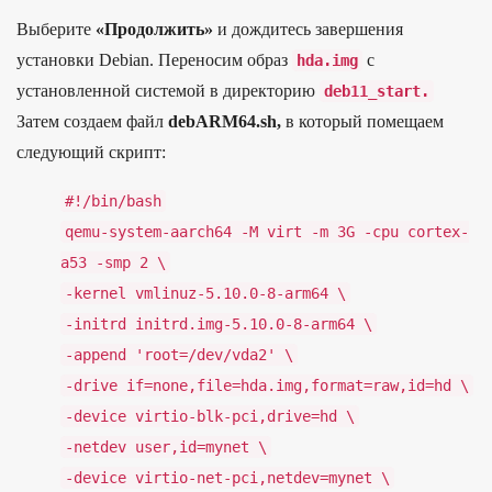
Выберите
«Продолжить»
и дождитесь завершения
установки Debian. Переносим образ
с
hda
.
img
установленной системой в директорию
deb11_start
.
Затем создаем файл
debARM64.sh,
в который помещаем
следующий скрипт:
#!/
bin/
bash
qemu
-
system
-
aarch64
-
M
virt
-
m
3G
-
cpu
cortex
-
a53
-
smp
2
\
-
kernel
vmlinuz
-
5.
10
.
0
-
8
-
arm64
\
-
initrd
initrd
.
img
-
5.
10
.
0
-
8
-
arm64
\
-
append
'root=/
dev/
vda2'
\
-
drive
if
=
none
,
file
=
hda
.
img
,
format
=
raw
,
id
=
hd
\
-
device
virtio
-
blk
-
pci
,
drive
=
hd
\
-
netdev
user
,
id
=
mynet
\
-
device
virtio
-
net
-
pci
,
netdev
=
mynet
\