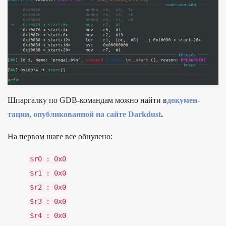
Шпар­галку по GDB-коман­дам мож­но най­ти в
до­кумен­
тации, опуб­ликован­ной на сай­те Darkdust
.
На пер­вом шаге все обну­лено:
$r0
:
0x0
$r1
:
0x0
$r2
:
0x0
$r3
:
0x0
$r4
:
0x0