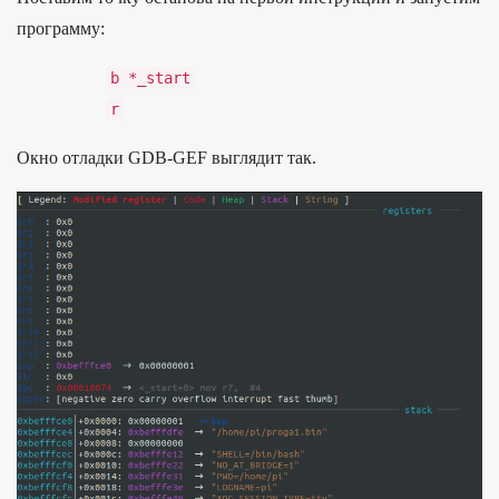
прог­рамму:
b
*
_start
r
Ок­но отладки GDB-GEF выг­лядит так.