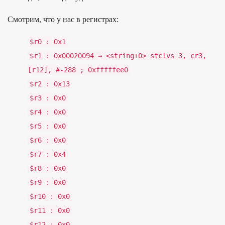
Смот­рим, что у нас в регис­трах:
$r0
:
0x1
$r1
:
0x00020094
→
<
string
+
0
>
stclvs
3
,
cr3
,
[
r12
],
#-
288 ;
0xfffffee0
$r2
:
0x13
$r3
:
0x0
$r4
:
0x0
$r5
:
0x0
$r6
:
0x0
$r7
:
0x4
$r8
:
0x0
$r9
:
0x0
$r10
:
0x0
$r11
:
0x0
$r12
:
0x0