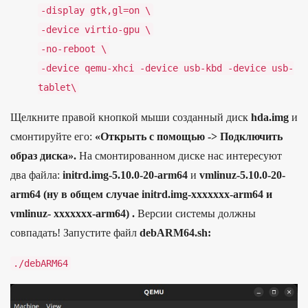
-
display
gtk
,
gl
=
on
\
-
device
virtio
-
gpu
\
-
no
-
reboot
\
-
device
qemu
-
xhci
-
device
usb
-
kbd
-
device
usb
-
tablet
\
Щелкните правой кнопкой мыши созданный диск
hda.img
и
смонтируйте его:
«Открыть с помощью -> Подключить
образ диска».
На смонтированном диске нас интересуют
два файла:
initrd.img-5.10.0-20-arm64
и
vmlinuz-5.10.0-20-
arm64 (ну в общем случае initrd.img-xxxxxxx-arm64 и
vmlinuz- xxxxxxx-arm64) .
Версии системы должны
совпадать! Запустите файл
debARM64.sh:
.
/
debARM64