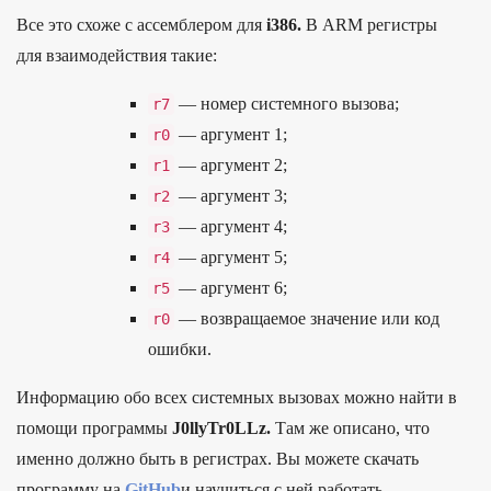
Все это схо­же с ассем­бле­ром для
i386.
В ARM регис­тры
для вза­имо­дей­ствия такие:
— номер сис­темно­го вызова;
r7
— аргу­мент 1;
r0
— аргу­мент 2;
r1
— аргу­мент 3;
r2
— аргу­мент 4;
r3
— аргу­мент 5;
r4
— аргу­мент 6;
r5
— воз­вра­щаемое зна­чение или код
r0
ошиб­ки.
Информацию обо всех системных вызовах можно найти в
помощи программы
J0llyTr0LLz.
Там же описано, что
именно должно быть в регистрах. Вы можете скачать
программу на
GitHub
и научиться с ней работать.