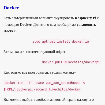
Docker
Есть альтернативный вариант: эмулировать
Raspberry Pi
с
помощью
Docker.
Для этого вам необходимо
установить
Docker:
sudo
apt
-
get
install
docker
.
io
За­тем ска­чать соот­ветс­тву­ющий образ:
docker
pull
lukechilds
/
dockerpi
Как толь­ко все прог­рузит­ся, вво­дим коман­ду
docker
run
-
it
--
name
имя
_
для
_
контейнера
-
v
$HOME
/
.
dockerpi
:
/
sdcard
lukechilds/
docker
Вы можете выбрать любое имя контейнера, я назову его