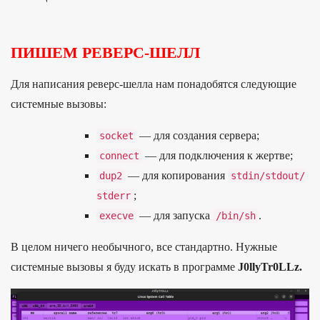
ПИШЕМ РЕВЕРС-ШЕЛЛ
Для написа­ния реверс‑шел­ла нам понадо­бят­ся сле­дующие
сис­темные вызовы:
— для соз­дания сер­вера;
socket
— для под­клю­чения к жер­тве;
connect
— для копиро­вания
dup2
stdin
/
stdout
/
;
stderr
— для запус­ка
.
execve
/
bin/
sh
В целом ничего необычного, все стандартно. Нужные
системные вызовы я буду искать в программе
J0llyTr0LLz.