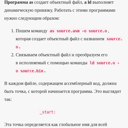
Программа as
создает объектный файл,
а ld
выполняет
динамическую привязку. Работать с этими программами
нужно следующим образом:
Пи­шем коман­ду
,
as
source
.
asm
-
o
source
.
o
которая соз­дает объ­ектный файл с наз­вани­ем
source
.
.
o
Свя­зыва­ем объ­ектный файл и пре­обра­зуем его
в исполня­емый с помощью коман­ды
ld
source
.
o
-
.
o
source
.
bin
В каждом файле, содержащем ассемблерный код, должна
быть точка, с которой начинается программа. Это выглядит
так:
_
start
:
Эта точка определяется как глобальное имя для всей