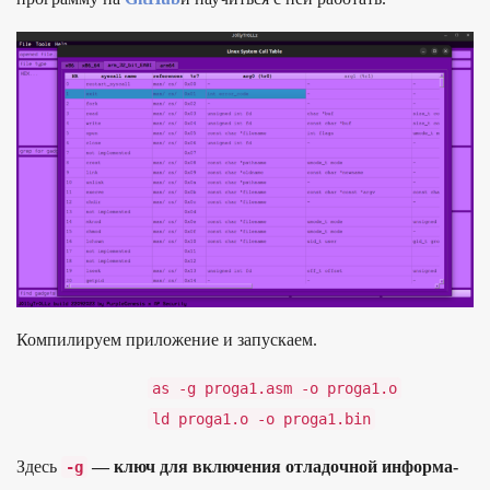
Ком­пилиру­ем при­ложе­ние и запус­каем.
as
-
g
proga1
.
asm
-
o
proga1
.
o
ld
proga1
.
o
-
o
proga1
.
bin
Здесь
—
ключ для вклю­чения отла­доч­ной информа­
-
g