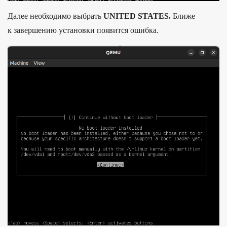
Да­лее необ­ходимо выб­рать
UNITED STATES.
Бли­же
к завер­шению уста­нов­ки появит­ся ошиб­ка.