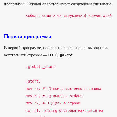
программы. Каждый оператор имеет следующий синтаксис:
<обозначение:> <инструкция> @ комментарий
Первая программа
В пер­вой прог­рамме, по клас­сике, реали­зован вывод при­
ветс­твен­ной строч­ки —
H3ll0, ][akep!:
.
global
_
start
_
start
:
mov
r7
,
#4
@
номер
системного
вызова
mov
r0
,
#1
@
вывод
-
stdout
mov
r2
,
#13
@
длина
строки
ldr
r1
,
=
string
@
строка
находится
на