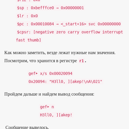
$sp
:
0xbefffce0
→
0x00000001
$lr
:
0x0
$pc
:
0x00010084
→
<
_
start
+
16
>
svc
0x00000000
$cpsr
:
[
negative
zero
carry
overflow
interrupt
fast
thumb
]
Как мож­но заметить, вез­де лежат нуж­ные нам зна­чения.
Пос­мотрим, что хра­нит­ся в регис­тре
.
r1
gef
➤
x
/
s
0x00020094
0x20094
:
"H3ll0, ][akep!\nA\021"
Прой­дем даль­ше и най­дем вывод сооб­щения:
gef
➤
n
H3ll0
,
][
akep
!
Сооб­щение вывелось.