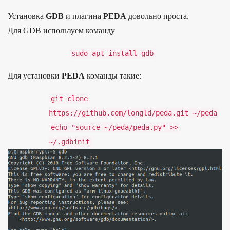
Ус­танов­ка
GDB
и пла­гина
PEDA
доволь­но прос­та.
Для GDB исполь­зуем коман­ду
sudo
apt
install
gdb
Для уста­нов­ки
PEDA
коман­ды такие:
git
clone
https
:
/
/
github.
com/
longld/
peda.
git
~/
peda
echo
"source
~/
peda/
peda.
py"
>
>
~/
.
gdbinit