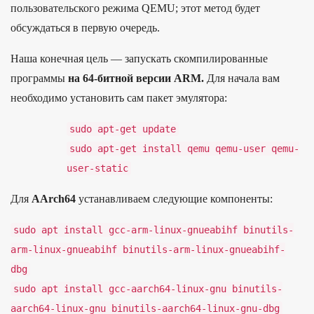
пользовательского режима QEMU; этот метод будет
обсуждаться в первую очередь.
Наша конечная цель — запускать скомпилированные
программы
на 64-битной версии ARM.
Для начала вам
необходимо установить сам пакет эмулятора:
sudo
apt
-
get
update
sudo
apt
-
get
install
qemu
qemu
-
user
qemu
-
user
-
static
Для
AArch64
уста­нав­лива­ем сле­дующие ком­понен­ты:
sudo
apt
install
gcc
-
arm
-
linux
-
gnueabihf
binutils
-
arm
-
linux
-
gnueabihf
binutils
-
arm
-
linux
-
gnueabihf
-
dbg
sudo
apt
install
gcc
-
aarch64
-
linux
-
gnu
binutils
-
aarch64
-
linux
-
gnu
binutils
-
aarch64
-
linux
-
gnu
-
dbg