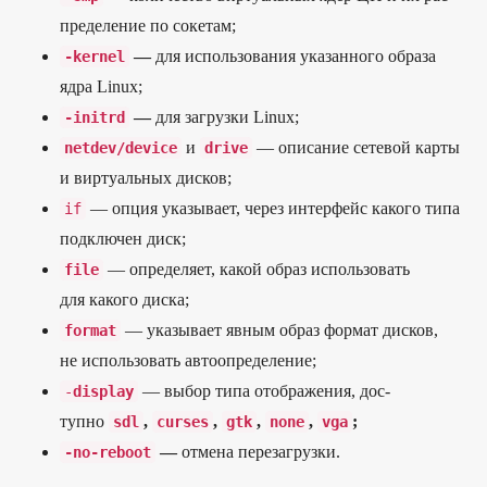
пре­деле­ние по сокетам;
—
для исполь­зования ука­зан­ного обра­за
-
kernel
ядра Linux;
—
для заг­рузки Linux;
-
initrd
и
— опи­сание сетевой кар­ты
netdev
/
device
drive
и вир­туаль­ных дис­ков;
— опция ука­зыва­ет, через интерфейс какого типа
if
под­клю­чен диск;
— опре­деля­ет, какой образ исполь­зовать
file
для какого дис­ка;
— ука­зыва­ет явным образ фор­мат дис­ков,
format
не исполь­зовать авто­опре­деле­ние;
— выбор типа отоб­ражения, дос­
-
display
тупно
,
,
,
,
;
sdl
curses
gtk
none
vga
—
отме­на перезаг­рузки.
-
no
-
reboot