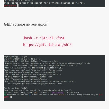
GEF
уста­новим коман­дой
bash
-
c
"
$(
curl
-fsSL
https:/
/
gef.
blah.
cat/
sh
)
"