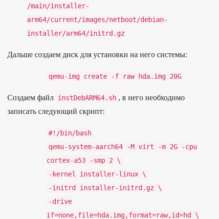
/
main/
installer-
arm64/
current/
images/
netboot/
debian-
installer/
arm64/
initrd.
gz
Даль­ше соз­даем диск для уста­нов­ки на него сис­темы:
qemu
-
img
create
-
f
raw
hda
.
img
20G
Соз­даем файл
, в него необ­ходимо
instDebARM64
.
sh
записать сле­дующий скрипт:
#!/
bin/
bash
qemu
-
system
-
aarch64
-
M
virt
-
m
2G
-
cpu
cortex
-
a53
-
smp
2
\
-
kernel
installer
-
linux
\
-
initrd
installer
-
initrd
.
gz
\
-
drive
if
=
none
,
file
=
hda
.
img
,
format
=
raw
,
id
=
hd
\