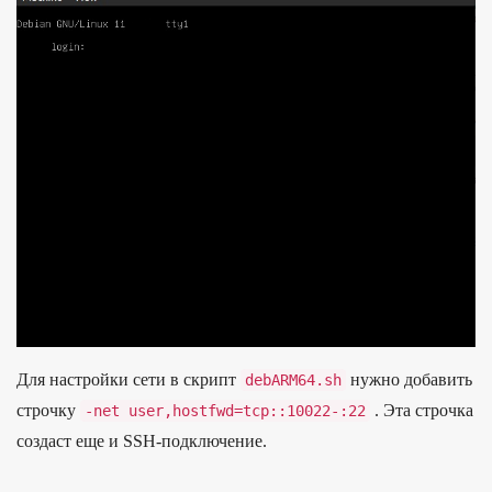
Для нас­трой­ки сети в скрипт
нуж­но добавить
debARM64
.
sh
строч­ку
. Эта строч­ка
-
net
user
,
hostfwd
=
tcp
::
10022
-:
22
соз­даст еще и SSH-под­клю­чение.