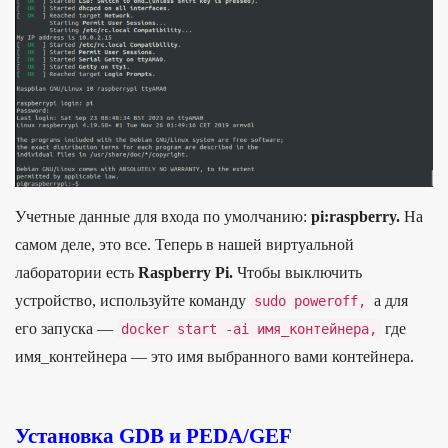
Учетные данные для входа по умолчанию:
pi:raspberry.
На
самом деле, это все. Теперь в нашей виртуальной
лаборатории есть
Raspberry Pi.
Чтобы выключить
устройство, используйте команду
а для
sudo poweroff
,
его запуска —
где
docker start
-
ai
имя
_
контейнера,
имя_контейнера — это имя выбранного вами контейнера.
Установка GDB и PEDA/GEF