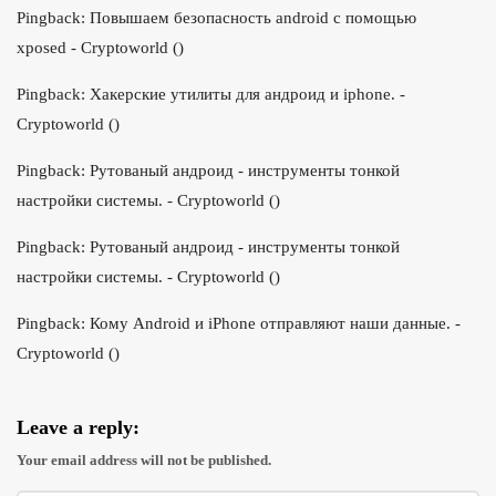
Pingback:
Повышаем безопасность android с помощью
К
xposed - Cryptoworld
()
а
к
Pingback:
Хакерские утилиты для андроид и iphone. -
о
Cryptoworld
()
с
Pingback:
Рутованый андроид - инструменты тонкой
т
настройки системы. - Cryptoworld
()
а
т
Pingback:
Рутованый андроид - инструменты тонкой
ь
настройки системы. - Cryptoworld
()
с
Pingback:
Кому Android и iPhone отправляют наши данные. -
я
Cryptoworld
()
а
н
о
Leave a reply:
н
Your email address will not be published.
и