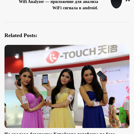
Wifi Analyzer — приложение для анализа
N
WiFi сигнала в android.
a
v
i
g
Related Posts:
a
t
i
o
n