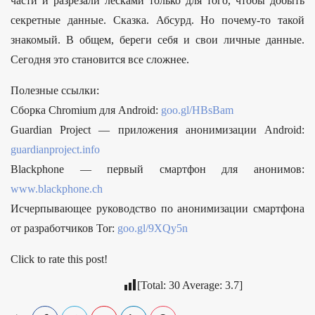
части и разрезали лесками только для того, чтобы добыть
секретные данные. Сказка. Абсурд. Но почему-то такой
знакомый. В общем, береги себя и свои личные данные.
Сегодня это становится все сложнее.
Полезные ссылки:
Сборка Chromium для Android:
goo.gl/HBsBam
Guardian Project — приложения анонимизации Android:
guardianproject.info
Blackphone — первый смартфон для анонимов:
www.blackphone.ch
Исчерпывающее руководство по анонимизации смартфона
от разработчиков Tor:
goo.gl/9XQy5n
Click to rate this post!
[Total:
30
Average:
3.7
]