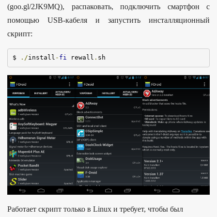
(goo.gl/2JK9MQ), распаковать, подключить смартфон с
помощью USB-кабеля и запустить инсталляционный
скрипт:
$ 
./
install
-
fi
 rewall
.
sh
Работает скрипт только в Linux и требует, чтобы был