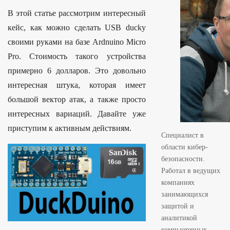
S
В этой статье рассмотрим интересный
i
кейс, как можно сделать USB ducky
d
своими руками на базе Ardnuino Micro
e
Pro. Стоимость такого устройства
b
примерно 6 долларов. Это довольно
a
интересная штука, которая имеет
r
большой вектор атак, а также просто
интересных вариаций. Давайте уже
приступим к активным действиям.
Специалист в
области кибер-
безопасности.
Работал в ведущих
компаниях
занимающихся
защитой и
аналитикой
компьютерных