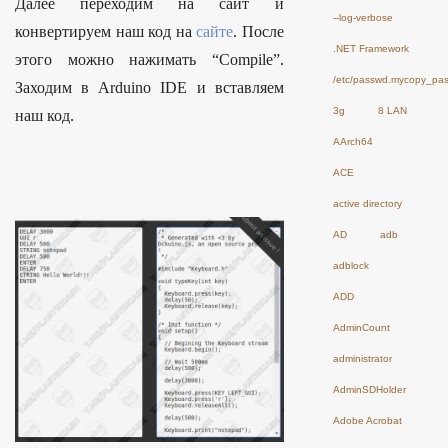
Далее переходим на сайт и
--log-verbose
конвертируем наш код на
сайте
. После
.NET Framework
этого можно нажимать “Compile”.
/etc/passwd.mycopy_pa
Заходим в Arduino IDE и вставляем
3g
8 LAN
наш код.
AArch64
ACE
active directory
AD
adb
adblock
ADD
AdminCount
administrator
AdminSDHolder
Adobe Acrobat