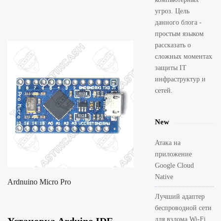
угроз. Цель
данного блога -
простым языком
рассказать о
сложных моментах
защиты IT
инфраструктур и
сетей.
New
Атака на
приложение
Google Cloud
Native
Ardnuino Micro Pro
Лучший адаптер
беспроводной сети
для взлома Wi-Fi