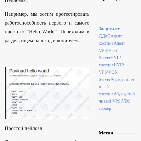
Пейлоады
Например, мы хотим протестировать
работоспособность первого и самого
Защита от
простого “Hello World”. Переходим в
ДДоС
Адалт
раздел, ищем наш код и копируем.
хостинг
Адалт
VPS\VDS
Server
HYIP
хостинг
HYIP
VPS\VDS
Server
Абузоустойч
ивый
хостинг
Абузоустой
чивый VPS\VDS
сервер
Простой пейлоад
Метки