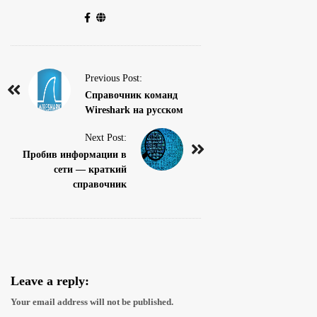
P
Previous Post:
o
Справочник команд
Wireshark на русском
s
t
Next Post:
N
Пробив информации в
сети — краткий
a
справочник
v
i
g
a
t
Leave a reply:
i
Your email address will not be published.
o