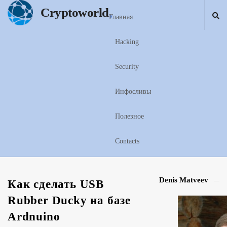
.
Cryptoworld
Главная
Hacking
Security
Инфосливы
Полезное
Contacts
Denis Matveev
S
Как сделать USB
i
Rubber Ducky на базе
t
Ardnuino
e