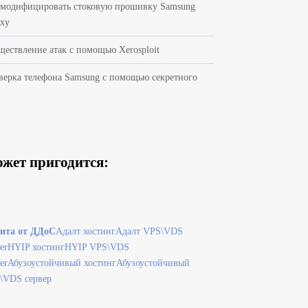
 модифицировать стоковую прошивку Samsung
axy
ществление атак с помощью Xerosploit
верка телефона Samsung с помощью секретного
а
жет пригодится:
ита от ДДоС
Адалт хостинг
Адалт VPS\VDS
er
HYIP хостинг
HYIP VPS\VDS
er
Абузоустойчивый хостинг
Абузоустойчивый
\VDS сервер