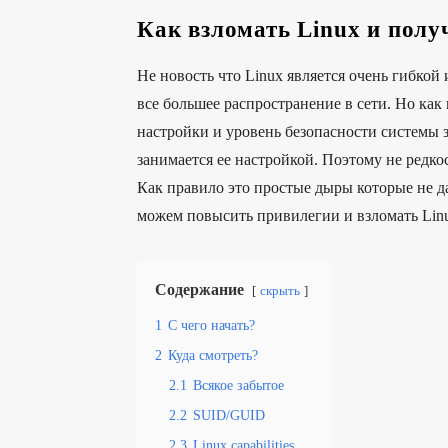
Как взломать Linux и пол
Не новость что Linux является очень гибкой
все большее распространение в сети. Но как
настройки и уровень безопасности системы
занимается ее настройкой. Поэтому не редко
Как правило это простые дыры которые не д
можем повысить привилегии и взломать Lin
Содержание
скрыть
1
С чего начать?
2
Куда смотреть?
2.1
Всякое забытое
2.2
SUID/GUID
2.3
Linux capabilities