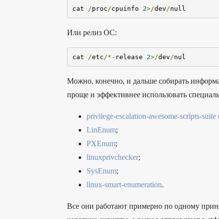
cat 
/
proc
/
cpuinfo 
2
>/
dev
/
null
Или релиз ОС:
cat 
/
etc
/*-
release 
2
>/
dev
/
nul
Можно, конечно, и дальше собирать информа
проще и эффективнее использовать специаль
privilege-escalation-awesome-scripts-suite
LinEnum
;
PXEnum
;
linuxprivchecker
;
SysEnum
;
linux-smart-enumeration
.
Все они работают примерно по одному прин