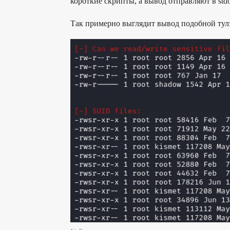
короткие скрипты, а вывод отправляют в std
Так примерно выглядит вывод подобной тул