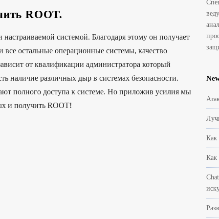
Спе
учить ROOT.
вед
ана
про
 и настраиваемой системой. Благодаря этому он получает
защ
 и все остальные операционные системы, качество
 зависит от квалификации администратора который
сть наличие различных дыр в системах безопасности.
Ne
ают полного доступа к системе. Но приложив усилия мы
Ата
ux и получить ROOT!
Луч
Как
Как
Cha
иск
Раз