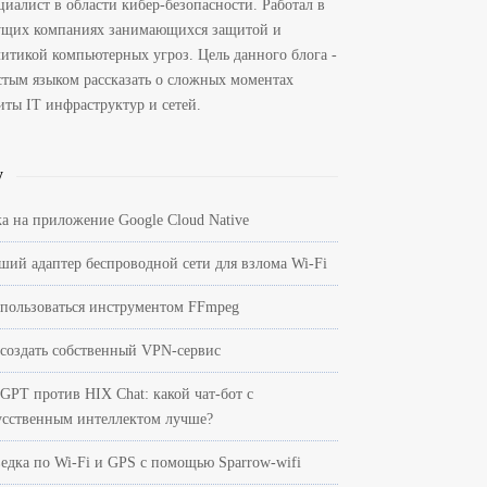
циалист в области кибер-безопасности. Работал в
ущих компаниях занимающихся защитой и
литикой компьютерных угроз. Цель данного блога -
стым языком рассказать о сложных моментах
иты IT инфраструктур и сетей.
w
ка на приложение Google Cloud Native
ший адаптер беспроводной сети для взлома Wi-Fi
 пользоваться инструментом FFmpeg
 создать собственный VPN-сервис
tGPT против HIX Chat: какой чат-бот с
усственным интеллектом лучше?
ведка по Wi-Fi и GPS с помощью Sparrow-wifi