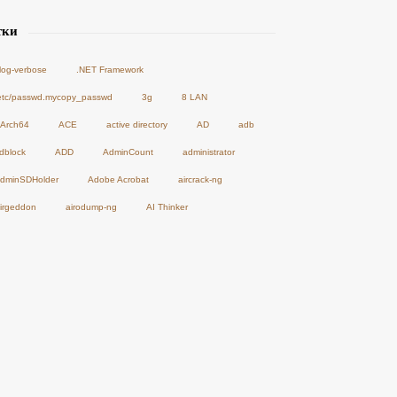
тки
-log-verbose
.NET Framework
etc/passwd.mycopy_passwd
3g
8 LAN
Arch64
ACE
active directory
AD
adb
dblock
ADD
AdminCount
administrator
dminSDHolder
Adobe Acrobat
aircrack-ng
irgeddon
airodump-ng
AI Thinker