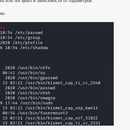
out или лог-файл в зависимости от параметров.
зы.