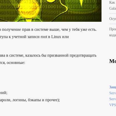
Как
Gal
Осу
Про
получение прав в системе выше, чем у тебя уже есть.
код
упа к учетной записи root в Linux или
ва в системе, казалось бы призванной предотвращать
Мо
тся, основные:
Защ
ний;
Serv
Serv
роли, логины, бэкапы и прочее);
VPS