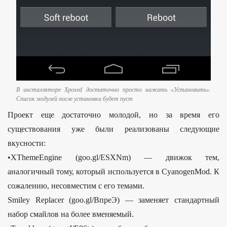
В инсталляторе Xposed достаточно просто нажать «Установить».
Список модулей после установки будет пуст
Проект еще достаточно молодой, но за время его
существования уже были реализованы следующие
вкусности:
•XThemeEngine (goo.gl/ESXNm) — движок тем,
аналогичный тому, который используется в CyanogenMod. К
сожалению, несовместим с его темами.
Smiley Replacer (goo.gl/ВпреЭ) — заменяет стандартный
набор смайлов на более вменяемый.