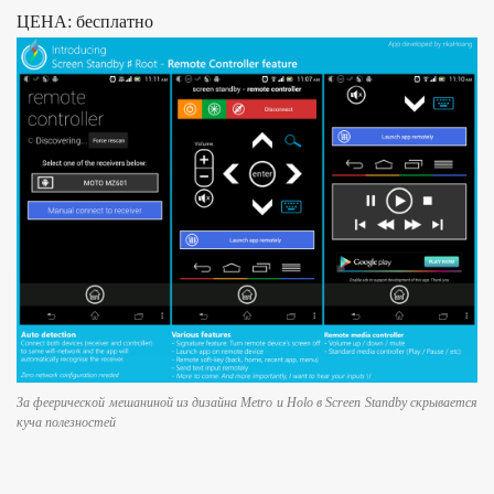
ЦЕНА: бесплатно
За феерической мешаниной из дизайна Metro и Holo в Screen Standby скрывается
куча полезностей