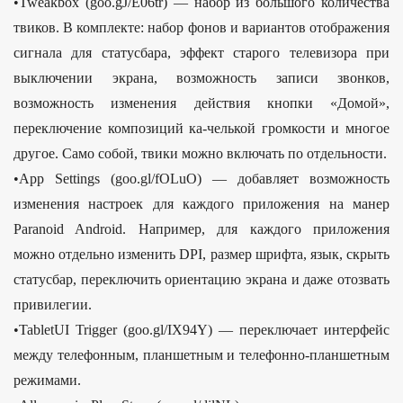
•Tweakbox (goo.gJ/E06tr) — набор из большого количества
твиков. В комплекте: набор фонов и вариантов отображения
сигнала для статусбара, эффект старого телевизора при
выключении экрана, возможность записи звонков,
возможность изменения действия кнопки «Домой»,
переключение композиций ка-челькой громкости и многое
другое. Само собой, твики можно включать по отдельности.
•Арр Settings (goo.gl/fOLuO) — добавляет возможность
изменения настроек для каждого приложения на манер
Paranoid Android. Например, для каждого приложения
можно отдельно изменить DPI, размер шрифта, язык, скрыть
статусбар, переключить ориентацию экрана и даже отозвать
привилегии.
•TabletUI Trigger (goo.gl/IX94Y) — переключает интерфейс
между телефонным, планшетным и телефонно-планшетным
режимами.