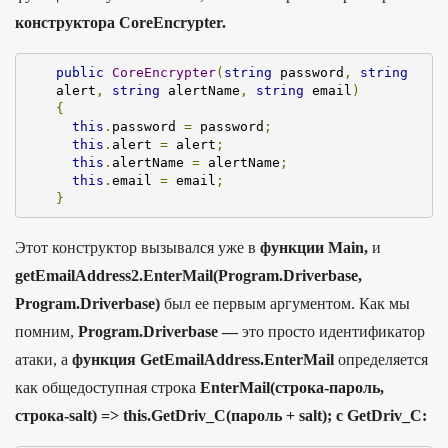
конструктора CoreEncrypter.
public
CoreEncrypter
(
string
 password
,
string
alert
,
string
 alertName
,
string
 email
)
{
this
.
password 
=
 password
;
this
.
alert 
=
 alert
;
this
.
alertName 
=
 alertName
;
this
.
email 
=
 email
;
}
Этот конструктор вызывался уже в
функции Main,
и
getEmailAddress2.EnterMail(Program.Driverbase,
Program.Driverbase)
был ее первым аргументом. Как мы
помним,
Program.Driverbase —
это просто идентификатор
атаки, а
функция GetEmailAddress.EnterMail
определяется
как общедоступная строка
EnterMail(строка-пароль,
строка-salt) => this.GetDriv_C(пароль + salt); с GetDriv_C: