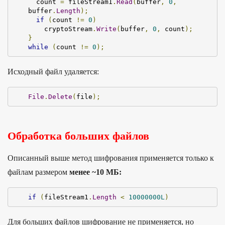
  count 
=
 fileStream1
.
Read
(
buffer
,
0
,
buffer
.
Length
);
if
(
count 
!=
0
)
    cryptoStream
.
Write
(
buffer
,
0
,
 count
);
}
while
(
count 
!=
0
);
Исходный файл удаляется:
File
.
Delete
(
file
);
Обработка больших файлов
Описанный выше метод шифрования применяется только к
файлам размером
менее ~10 МБ:
if
(
fileStream1
.
Length
<
10000000L
)
Для больших файлов шифрование не применяется, но