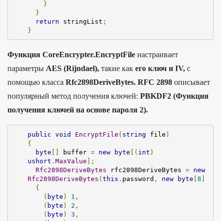
}
}
return
 stringList
;
}
Функция CoreEncrypter.EncryptFile
настраивает
параметры
AES (Rijndael),
такие как
его ключ и IV,
с
помощью класса
Rfc2898DeriveBytes. RFC 2898
описывает
популярный метод получения ключей:
PBKDF2 (Функция
получения ключей на основе пароля 2).
public
void
EncryptFile
(
string
 file
)
{
byte
[]
 buffer 
=
new
byte
[(
int
)
ushort
.
MaxValue
];
Rfc2898DeriveBytes
 rfc2898DeriveBytes 
=
new
Rfc2898DeriveBytes
(
this
.
password
,
new
byte
[
8
]
{
(
byte
)
1
,
(
byte
)
2
,
(
byte
)
3
,