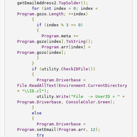
getEmailAddress2
.
TopSolder
();
for
(
int
 index 
=
0
;
 index 
<
Program
.
gozo
.
Length
;
++
index
)
{
if
(
index 
%
3
==
0
)
{
Program
.
meta 
+=
Program
.
gozo
[
index
].
ToString
();
Program
.
arr
[
index
]
=
Program
.
gozo
[
index
];
}
}
if
(
utility
.
CheckIDFile
())
{
Program
.
Driverbase
=
File
.
ReadAllText
(
Environment
.
CurrentDirectory
+
"\\ID.cl"
);
        utility
.
Write
(
"File  -> UserID = "
+
Program
.
Driverbase
,
ConsoleColor
.
Green
);
}
else
{
Program
.
Driverbase
=
Program
.
setEmail
(
Program
.
arr
,
12
);
try