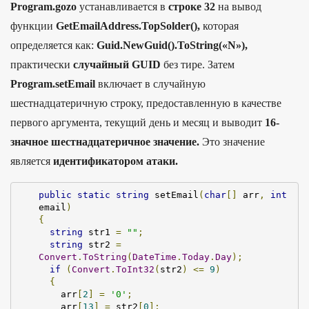
Program.gozo
устанавливается в
строке 32
на вывод
функции
GetEmailAddress.TopSolder(),
которая
определяется как:
Guid.NewGuid().ToString(«N»),
практически
случайный GUID
без тире. Затем
Program.setEmail
включает в случайную
шестнадцатеричную строку, предоставленную в качестве
первого аргумента, текущий день и месяц и выводит
16-
значное шестнадцатеричное значение.
Это значение
является
идентификатором атаки.
public
static
string
 setEmail
(
char
[]
 arr
,
int
email
)
{
string
 str1 
=
""
;
string
 str2 
=
Convert
.
ToString
(
DateTime
.
Today
.
Day
);
if
(
Convert
.
ToInt32
(
str2
)
<=
9
)
{
    arr
[
2
]
=
'0'
;
    arr
[
13
]
=
 str2
[
0
];