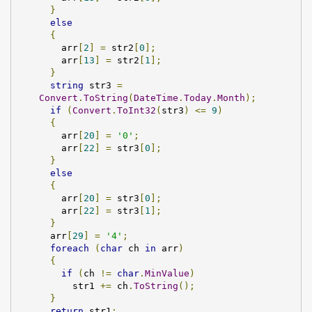
}
else
{
    arr
[
2
]
=
 str2
[
0
];
    arr
[
13
]
=
 str2
[
1
];
}
string
 str3 
=
Convert
.
ToString
(
DateTime
.
Today
.
Month
);
if
(
Convert
.
ToInt32
(
str3
)
<=
9
)
{
    arr
[
20
]
=
'0'
;
    arr
[
22
]
=
 str3
[
0
];
}
else
{
    arr
[
20
]
=
 str3
[
0
];
    arr
[
22
]
=
 str3
[
1
];
}
  arr
[
29
]
=
'4'
;
foreach
(
char
 ch 
in
 arr
)
{
if
(
ch 
!=
char
.
MinValue
)
      str1 
+=
 ch
.
ToString
();
}
return
 str1
;