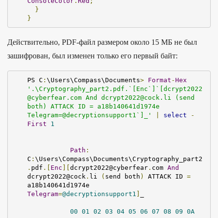
ConsoleColor
.
Red
;
}
}
Действительно, PDF-файл размером около 15 МБ не был
зашифрован, был изменен только его первый байт:
PS C
:
\Users\Compass\Documents
>
Format
-
Hex
'.\Cryptography_part2.pdf.`[Enc`]`[dcrypt2022
@cyberfear.com And dcrypt2022@cock.li (send 
both) ATTACK ID = a18b140641d1974e 
Telegram=@decryptionsupport1`]_'
|
select
-
First
1
Path
:
C
:
\Users\Compass\Documents\Cryptography_part2
.
pdf
.[
Enc
][
dcrypt2022@cyberfear
.
com 
And
dcrypt2022@cock
.
li 
(
send both
)
 ATTACK ID 
=
a18b140641d1974e 
Telegram
=
@decryptionsupport1
]
_

00
01
02
03
04
05
06
07
08
09
0A