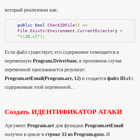
который реализован как:
public
bool
CheckIDFile
()
=>
File
.
Exists
(
Environment
.
CurrentDirectory
+
"\\ID.cl"
);
Если файл существует, его содержимое помещается в
переменную
Program.Driverbase,
в противном случае
переменной присваивается результат:
Program.setEmail(Program.arr, 12)
и создается
файл ID.cl
с
содержимым этой переменной. .
Создать ИДЕНТИФИКАТОР АТАКИ
Аргумент
Program.arr
для функции
Program.setEmail
получен в цикле в
строке 33 из Program.gozo.
И