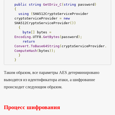
public
string
GetDriv_C
(
string
 password
)
{
using
(
SHA512CryptoServiceProvider 
cryptoServiceProvider 
=
new
SHA512CryptoServiceProvider
())
{
byte
[]
 bytes 
=
Encoding
.
UTF8
.
GetBytes
(
password
);
return
Convert
.
ToBase64String
(
cryptoServiceProvider
.
ComputeHash
(
bytes
));
}
}
Таким образом, все параметры AES детерминировано
выводятся из идентификатора атаки, а шифрование
происходит следующим образом.
Процесс шифрования