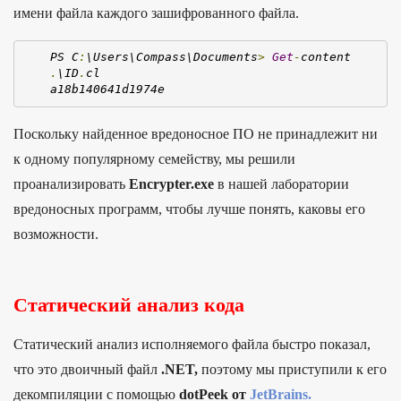
имени файла каждого зашифрованного файла.
PS C
:
\Users\Compass\Documents
>
Get
-
content 
.
\ID
.
cl

a18b140641d1974e
Поскольку найденное вредоносное ПО не принадлежит ни
к одному популярному семейству, мы решили
проанализировать
Encrypter.exe
в нашей лаборатории
вредоносных программ, чтобы лучше понять, каковы его
возможности.
Статический анализ кода
Статический анализ исполняемого файла быстро показал,
что это двоичный файл
.NET,
поэтому мы приступили к его
декомпиляции с помощью
dotPeek от
JetBrains.