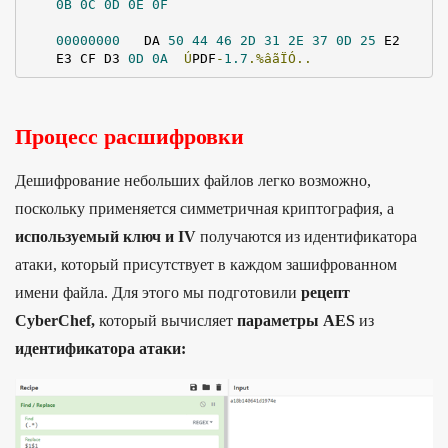
0B
0C
0D
0E
0F
00000000
   DA 
50
44
46
2D
31
2E
37
0D
25
 E2 
E3 CF D3 
0D
0A
Ú
PDF
-
1.7
.%âãÏÓ..
Процесс расшифровки
Дешифрование небольших файлов легко возможно,
поскольку применяется симметричная криптография, а
используемый ключ и IV
получаются из идентификатора
атаки, который присутствует в каждом зашифрованном
имени файла. Для этого мы подготовили
рецепт
CyberChef,
который вычисляет
параметры AES
из
идентификатора атаки: