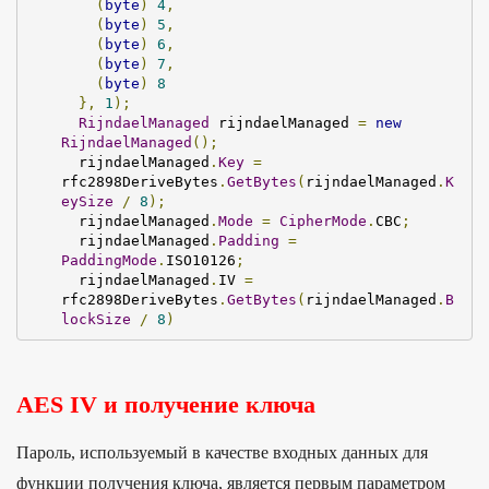
(
byte
)
4
,
(
byte
)
5
,
(
byte
)
6
,
(
byte
)
7
,
(
byte
)
8
},
1
);
RijndaelManaged
 rijndaelManaged 
=
new
RijndaelManaged
();
  rijndaelManaged
.
Key
=
rfc2898DeriveBytes
.
GetBytes
(
rijndaelManaged
.
K
eySize
/
8
);
  rijndaelManaged
.
Mode
=
CipherMode
.
CBC
;
  rijndaelManaged
.
Padding
=
PaddingMode
.
ISO10126
;
  rijndaelManaged
.
IV 
=
rfc2898DeriveBytes
.
GetBytes
(
rijndaelManaged
.
B
lockSize
/
8
)
AES IV и получение ключа
Пароль, используемый в качестве входных данных для
функции получения ключа, является первым параметром