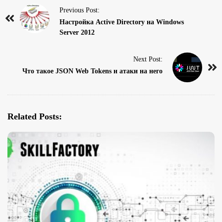
P
Previous Post:
o
Настройка Active Directory на Windows
Server 2012
s
t
Next Post:
N
Что такое JSON Web Tokens и атаки на него
a
v
i
g
Related Posts:
a
t
i
o
n