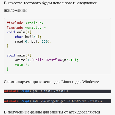
В качестве тестового будем использовать следующее
приложение:
#
include
<stdio.h>
#
include
<unistd.h>
void
vuln
()
{
char
 buf
[
50
];
    read
(
0
,
 buf
,
256
);
}
void
main
()
{
    write
(
1
,”
Hello
Overflow
\n
",10);

    vuln();

}
Скомпилируем приложение для Linux и для Windows:
В полученные файлы для защиты от атак добавляются