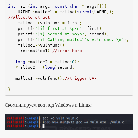
int
main
(
int
 argc
,
const
char
*
 argv
[])
{
    UAFME 
*
malloc1 
=
malloc
(
sizeof
(
UAFME
));
//Allocate struct
    malloc1
->
vulnfunc 
=
 first
;
printf
(
"[i] first at %p\n"
,
 first
);
printf
(
"[i] second at %p\n"
,
 second
);
printf
(
"[i] Calling malloc1's vulnfunc: \n"
);
    malloc1
->
vulnfunc
();
free
(
malloc1
);
//error here
long
*
malloc2 
=
malloc
(
0
);
*
malloc2 
=
(
long
)
second
;
   malloc1
->
vulnfunc
();
//trigger UAF
}
Скомпилируем код под Windows и Linux: