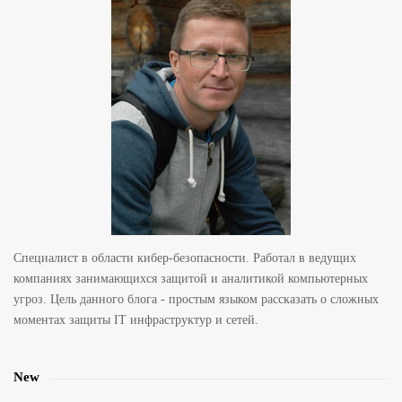
e
S
i
d
e
b
a
r
Специалист в области кибер-безопасности. Работал в ведущих
компаниях занимающихся защитой и аналитикой компьютерных
угроз. Цель данного блога - простым языком рассказать о сложных
моментах защиты IT инфраструктур и сетей.
New