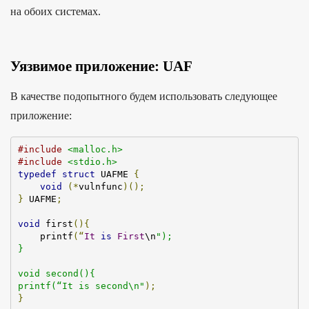
на обоих системах.
Уязвимое приложение: UAF
В качестве подопытного будем использовать следующее
приложение:
#
include
<malloc.h>
#
include
<stdio.h>
typedef
struct
UAFME
{
void
(*
vulnfunc
)();
}
 UAFME
;
void
first
()
{
printf
(“
It
is
First
\n
");

}

void second(){

printf(“It is second\n"
);
}