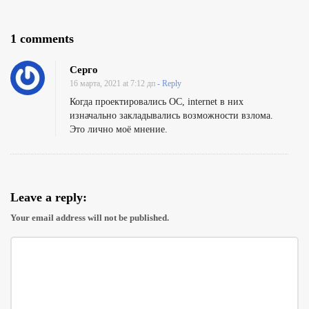
O
1 comments
n
Серго
У
16 марта, 2021 at 7:12 дп
- Reply
я
Когда проектировались ОС, internet в них
з
изначально закладывались возможности взлома.
Это лично моё мнение.
в
и
м
о
Leave a reply:
с
Your email address will not be published.
т
и
П
О
н